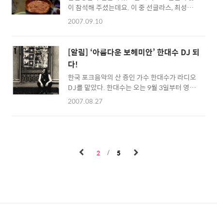
이 참석해 주셨는데요. 이 중 선글라스, 최성원,
컬)을 중심으로 2004년 출시 된 “BOILING
잭리, 김도균, 하찌, 어쿠스틱(?. 최성원님의 아
POINT” 앨범부터 함께한 김영진(베이스), 타미
2007.09.10
드님이 참여하고 있는 재즈밴드) 등이 참여하셔
킴(기타), 그리고 1993년 3집 “오늘 나는” 발매
서 한층 분위기를 돋구어 주셨습니다. 혼자 왔더
후 해체와 더불어 팀을 떠나 삐삐밴드, 원더버
라면 끝까지 놀다 갔을텐데... 아쉬웠지만, 정언
드, 3호선 버터플라이 등의 밴드 활동을 했던 박
[알림] ‘아름다운 보헤미안’ 한대수 DJ 되
이 때문에 일찍 자리를 떴습니다.
현준(기타)이 다..
다!
한국 포크음악의 산 증인 가수 한대수가 라디오
DJ를 맡았다. 한대수는 오는 9월 3일부터 영어
방송 채널인 아리랑 라디오(팀장:윤혜영, 지상
2007.08.27
파 DMB 아리랑 라디오, 위성 DMB 채널 43번,
제주FM 88.7MHz, 서귀포FM 88.1MHz)에서
‘Golden Goodies’(매일 오후 4~5시 방송)의
진행을 담당한다. ‘물 좀 주소’ 와 ‘행복의 나라’
등으로 유명한 한대수는 그동안 ‘Golden
2
5
Goodies’에서 Hanh Dae Soo's Pop World
코너를 진행하다 이번 개편에 정식 DJ를 맡게
되었다. 한대수는 자신만의 해박한 음악 지식과
철학을 가지고 과거의 음악에서부터 최근 주목
받는 음악까지 다뤄 프로그램을 통해 대중음악
의 흐름과 역사를 알 수 있는 질 높은 팝송프로