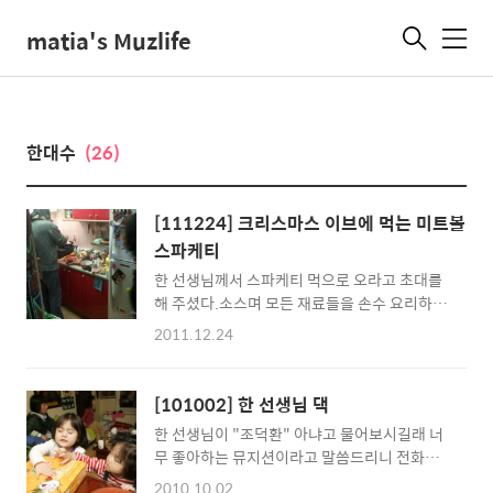
matia's Muzlife
메
뉴
한대수
(26)
[111224] 크리스마스 이브에 먹는 미트볼
스파케티
한 선생님께서 스파케티 먹으로 오라고 초대를
해 주셨다.소스며 모든 재료들을 손수 요리하여
내놓는 스파게티는 그냥 먹기 미안할 정도.애들
2011.12.24
은 먹자마자 또 정신없이 뛰어 논다.
[101002] 한 선생님 댁
한 선생님이 "조덕환" 아냐고 물어보시길래 너
무 좋아하는 뮤지션이라고 말씀드리니 전화해
서 초대까지 해주셨다.옥사나가 취중인지라 이
2010.10.02