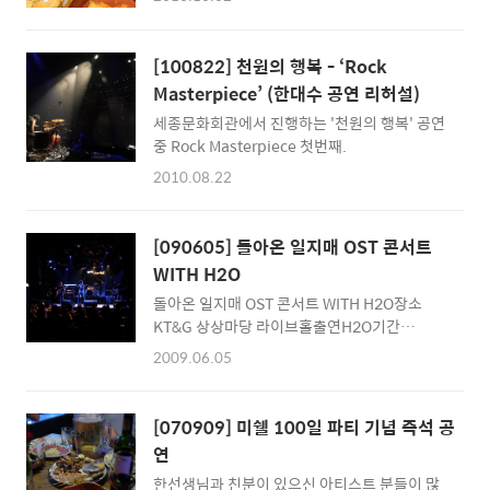
런 저런 이야기와 배달 음식으로 끼니를 떼움.
[100822] 천원의 행복 - ‘Rock
Masterpiece’ (한대수 공연 리허설)
세종문화회관에서 진행하는 '천원의 행복' 공연
중 Rock Masterpiece 첫번째.
2010.08.22
[090605] 돌아온 일지매 OST 콘서트
WITH H2O
돌아온 일지매 OST 콘서트 WITH H2O장소
KT&G 상상마당 라이브홀출연H2O기간
2009.06.05(금) ~ 2009.06.06(토)가격지정석
2009.06.05
50,000원, 스탠딩 30,000원 돌아온 일지매
OST 콘서트 with H2O 4월 9일 종영을 앞 둔
MBC 수목미니시리즈 “돌아온 일지매” 의 OST
[070909] 미쉘 100일 파티 기념 즉석 공
를 지휘한 그룹 H2O 가 이번 OST에 참여한 가
연
수들과 함께 공연을 갖는다. 오랜 공백기간을 깨
한선생님과 친분이 있으신 아티스트 분들이 많
고 활동을 개시한 H2O는 원년멤버 김준원(보