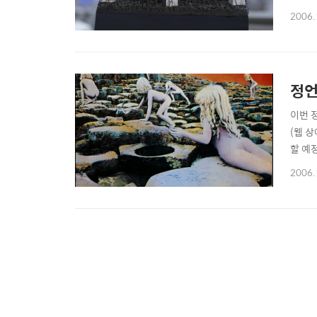
2006.
정언
이번 정
(웹 
할 예
2006.