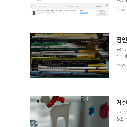
사용해
으로 위
2020.
고에 
정언
늦은 
정언이
2007.
거실
싸이뮤
많은 