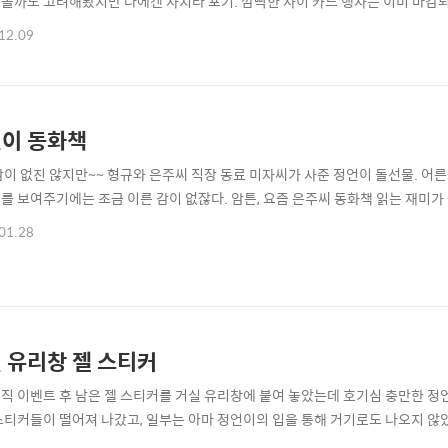
볼까도 고려해봤지만 나에겐 사치라 포기. 깜빡한 사이 카드 행사는 이미 마감되고..
 제품들을 구매하고, 그 외 CPU 쿨러, 1000w 파워는 국내에서 추가 구매했다. 
12.09
처박아둔 PC를 꺼내서 콤프레샤 청소 후 메인보드 등 부품들을 분리하고 구매 부품
이 동화책
감이 없진 않지만~~ 형규와 은주씨 직장 동료 미자씨가 사준 정언이 돌선물. 어
를 보여주기에는 조금 이른 감이 없잖다. 암튼, 요즘 은주씨 동화책 읽는 재미가
01.28
 유리창 젤 스티커
직 이벤트 후 남은 젤 스티커를 거실 유리창에 붙여 놓았는데 호기심 충만한 정
스티커들이 떨어져 나갔고, 일부는 아마 정언이의 입을 통해 거기로도 나오지 않았