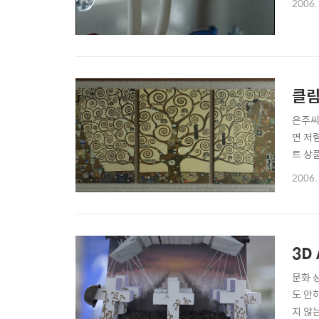
2006.
클림
은주씨가
면 저
트 상
건을 
2006.
3D 
문화 
도 안하
지 않