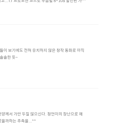
.T.T 프로모션 코드로 부품별 6~10$ 할인된 가격
시퓨/보드는 9일, 램은 16일만에 도착. 근 5년 정도 창
을 장착. 체감상으로 지금 쓰고 있는 노..
른들이 보기에도 전혀 유치하지 않은 창작 동화로 아직
 솔솔한 듯~
언양께서 가만 두질 않으신다. 정언이의 장난으로 꽤
을까하는 추측을...^^