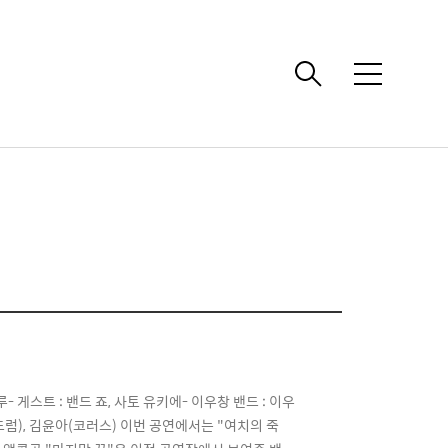
메
뉴
루- 게스트 : 밴드 죠, 사토 유키에- 이우창 밴드 : 이우
셉(드럼), 김윤아(코러스) 이번 공연에서는 "여치의 죽