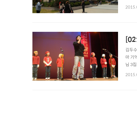
소를 
2015.
는 먹기
[0
김두수
마 기억
님 3
2015.