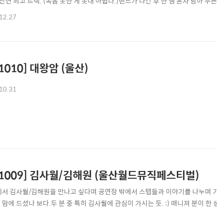
 단연 최고 트랙. (녹음 못한 게 못내 아쉽다.)밴드가 나간 후 한 샘 혼자 남아 
 더 감성적이고 담백했다. 경주에서의 1박 2일... 양호한 공연과 양호한 한우!! 1
12.27
3. 한대수 + 이우창 밴드
51010] 대왕암 (울산)
10.31
51009] 김사월/김해원 (울산월드뮤직페스티벌)
께서 김사월/김해원을 만나고 싶다며 공연장 밖에서 스탭들과 이야기를 나누며 
 맘에 드셨나 보다.두 분 중 특히 김사월에 관심이 가시는 듯. :) 매니져 분이 한