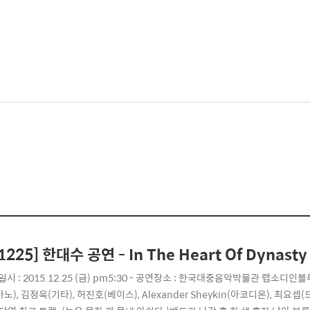
1225] 한대수 공연 - In The Heart Of Dynasty
일시 : 2015.12.25 (금) pm5:30 - 공연장소 : 한국대중음악박물관 랩소디인블
노), 김정욱(기타), 허진호(베이스), Alexander Sheykin(아코디온), 최요