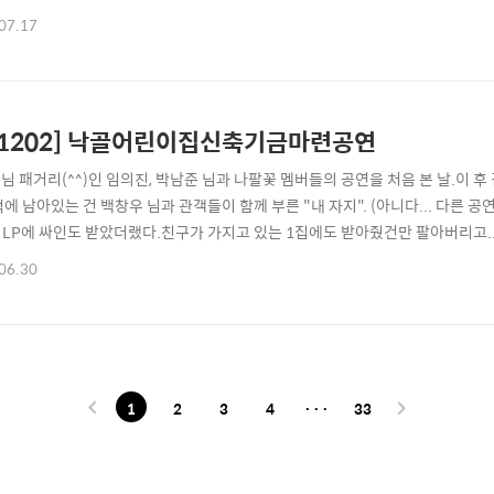
나누고, 그 한 켠에는 열차를 개조한 레일 카페가 운영되고 있다.애들도 있고 목도 
07.17
 힘들지 않을까 싶네. -.-
21202] 낙골어린이집신축기금마련공연
님 패거리(^^)인 임의진, 박남준 님과 나팔꽃 멤버들의 공연을 처음 본 날.이 후
에 남아있는 건 백창우 님과 관객들이 함께 부른 "내 자지". (아니다... 다른 공
집 LP에 싸인도 받았더랬다.친구가 가지고 있는 1집에도 받아줬건만 팔아버리고... 
06.30
1
2
3
4
···
33