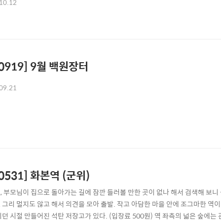
10.12
50919] 9월 백원장터
09.21
50531] 화본역 (군위)
, 부모님이 집으로 돌아가는 길에 잠깐 들러볼 만한 곳이 없나 해서 검색해 보니
 그리 멀지도 않고 해서 의견을 모아 출발. 작고 아담한 마을 안에 조그마한 역이
니던 시절 만들어진 석탄 저장고가 있다. (입장료 500원) 역 좌측의 넓은 숲에