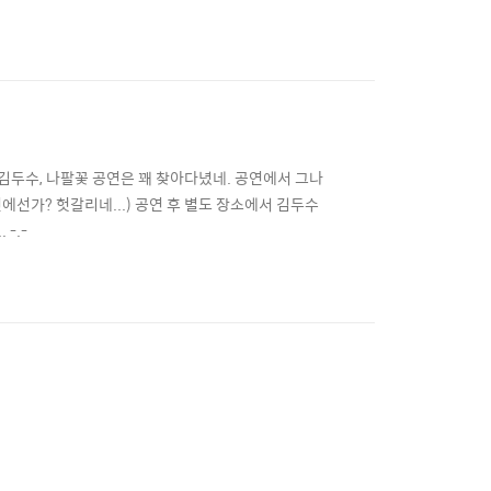
축일 겸 들어가 보았는데... 한동안 그리 맛없는 커피
 김두수, 나팔꽃 공연은 꽤 찾아다녔네. 공연에서 그나
연에선가? 헛갈리네...) 공연 후 별도 장소에서 김두수
-.-