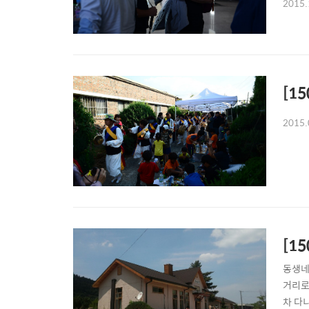
2015.
[1
2015.
[1
동생네
거리로
차 다