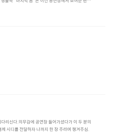
부른 앵콜곡 "마지막 꿈"은 이전 공연장에서 보여준 밴드
. 한대수 + 이우창 밴드 (리허설) 2. 게스트 (사토 유
기다리신다.의무감에 공연장 들어가셨다가 이 두 분의
 샘께 시디를 전달하자 나까지 한 장 주라며 챙겨주심.