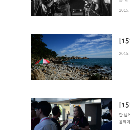
음"이
연주보다
2015.
키에) 
[1
2015.
[1
한 샘
음악이