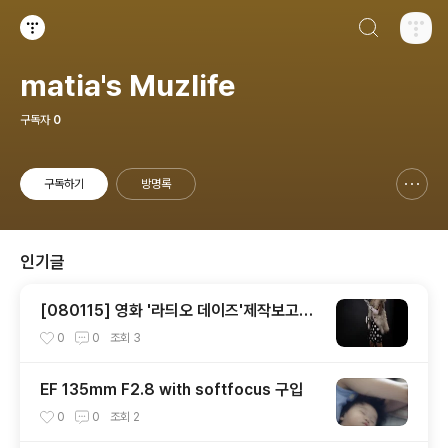
검색하기
티스토리
matia's Muzlife
구독자
0
구독하기
방명록
신고하기 레이어
열기
인기글
[080115] 영화 '라듸오 데이즈'제작보고회
- 김사랑
0
0
조회
3
EF 135mm F2.8 with softfocus 구입
0
0
조회
2