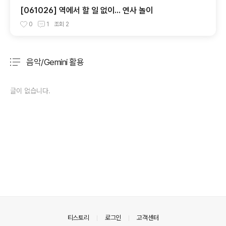
[061026] 역에서 할 일 없이... 연사 놀이
0
1
조회
2
음악/Gemini 활용
분류 전체보기
주요 글 목록
글이 없습니다.
의안내
티스토리
로그인
고객센터