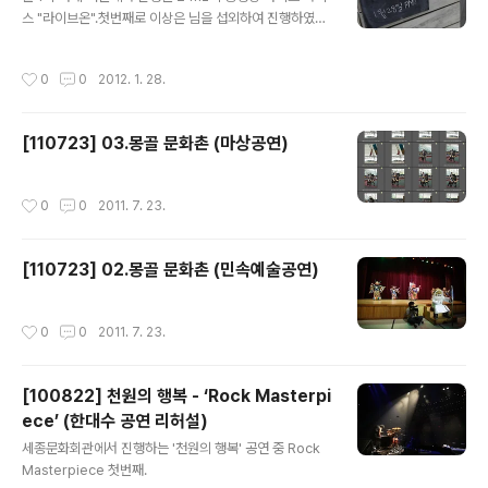
스 "라이브온".첫번째로 이상은 님을 섭외하여 진행하였지
만 영상 문제로 인해 서비스되지 못했다. 공연 전 찍은 리허
설 장면.
작성시간
0
0
2012. 1. 28.
[110723] 03.몽골 문화촌 (마상공연)
작성시간
0
0
2011. 7. 23.
[110723] 02.몽골 문화촌 (민속예술공연)
작성시간
0
0
2011. 7. 23.
[100822] 천원의 행복 - ‘Rock Masterpi
ece’ (한대수 공연 리허설)
글 내용
세종문화회관에서 진행하는 '천원의 행복' 공연 중 Rock
Masterpiece 첫번째.