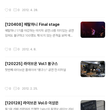
"라이너스의 담요"의 리허설 및 공연 장면. 1. 리허설 2. 공
연
작성시간
0
0
2012. 4. 28.
[120408] 메탈하니 Final stage
글 내용
메탈하니 1기를 마감하는 마지막 공연.나름 의미있는 공연
임에도 불구하고 100명도 채 되지 않는 관객을 보며 메탈
의 현주소에 대해 절감하였습니다.암울한 음악 시장임에도
꿋꿋하게 자리를 지키고 있는 비주류 음악인들에게 경의
작성시간
0
0
2012. 4. 8.
를! 1. 블랙홀 2. 이현석 프로젝트 3. 디아블로 4. 블랙 신드
롬
[120225] 라이브온 Vol.1 몽구스
글 내용
첫번째 라이브온 플레이어 "몽구스" 공연 전 리허설
작성시간
0
0
2012. 2. 25.
[120128] 라이브온 Vol.0 이상은
글 내용
월 1회 카페 커몬에서 진행한 24hz의 동영상 라이브 서비