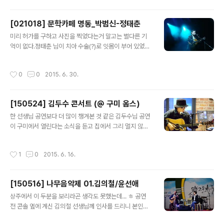
인도 받았더랬다.친구가 가지고 있는 1집에도 받아줬건만
팔아버리고... -.-
[021018] 문학카페 명동_박범신-정태춘
글 내용
미리 허가를 구하고 사진을 찍었다는거 말고는 별다른 기
억이 없다.정태춘 님이 치아 수술(?)로 잇몸이 부어 있었다
는게 어렴풋이 생각나고.~ 장소 : 패션몰 명동 밀리오레 이
벤트홀 주최 : 민족문학작가회의, KBS 라디오
작성시간
0
0
2015. 6. 30.
[150524] 김두수 콘서트 (@ 구미 옴스)
글 내용
한 선생님 공연보다 더 많이 챙겨본 것 같은 김두수님 공연
이 구미에서 열린다는 소식을 듣고 집에서 그리 멀지 않은
곳이라 기쁜 맘에 달려 옴. (공연 소식 알려주고 차까지 태
워준 진이 누나 감사요~~) 지방 소도시에 이러한 공간이
작성시간
1
0
2015. 6. 16.
있다는 것에 살짝 자극을 받았는데 활성화는 여전히 숙제
인 듯 하다.LP가 조금만 더 일찍 발매되었으면 함께 사인
받을 수 있었는데... 아쉽지만 담 기회에. 셋 리스트 1. 꽃묘
[150516] 나무음악제 01.김의철/윤선애
2. 나비3. 들꽃4. 보헤미안5. 흰 구름의 길6. 방랑부7. Dej
글 내용
a-entendu8. 강 건너기9. 낙화10. House of the Risi
상주에서 이 두분을 보리라곤 생각도 못했는데... ㅎ 공연
ng Sun11. 열흘 나비12. 저녁강13. H H 에게 헌정함14.
전 콘솔 옆에 계신 김의철 선생님께 인사를 드리니 본인을
엄마야 누나야 (어쿠스틱 공연인지라 연주 전/후, 기타줄
알아본데서 놀라심. 아직 사인 받지 못한 앨범 두 장 사인