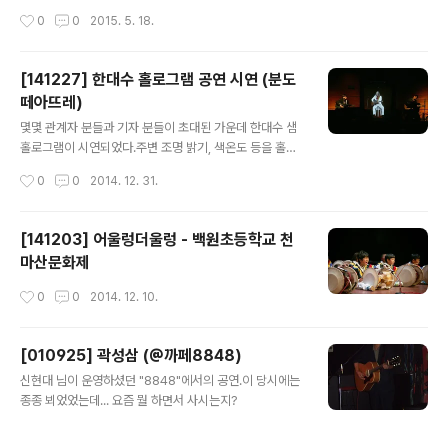
조율할 때 잠깐씩 찍었습니다.)
받고 13년 전 방의경 선생님 귀국 때 모 장소에서 뵈었다고
작성시간
0
0
2015. 5. 18.
말씀 드리니 그 당시의 기억을 떠올리신다. 본 공연의 첫 번
째로 두 분께서 올라 오셨는데, 공연장 분위기가 너무 우수
선해 아티스트 분들께 미안할 정도.난장이 펼쳐지는 앞에
[141227] 한대수 홀로그램 공연 시연 (분도
무대를 설치해 놓아 공연에 집중하는 분들은 소수이고, 대
떼아뜨레)
부분 관객(?)들은 BGM 삼아 난장을 즐긴 듯 하다. [셋리스
글 내용
트]1. 아름다운 이야기2. 나는 가리라3. 민주 4. 오월의 노
몇몇 관계자 분들과 기자 분들이 초대된 가운데 한대수 샘
래5. 섬집 아기6. 상주 아리랑
홀로그램이 시연되었다.주변 조명 밝기, 색온도 등을 홀로
그램 이미지와 근사하게 맞추면 좀 더 사실적이지 않을까
작성시간
0
0
2014. 12. 31.
하는데... 살짝 아쉽다. 몇 곡의 시연을 보고 매일신문 기자
분과 잠깐 인터뷰 한 후 뒷풀이 장소로 이동.예약한 자리가
좁아서 나, 은주씨, 변작가님은 별도로 자리를 하여 술을 마
[141203] 어울렁더울렁 - 백원초등학교 천
시고 있는데, 한 선생님이 노래한다고 와보란다.구석 무대
마산문화제
에서 기타를 들고 "Nuke Me Baby"를 부른 후 "아들아
내 아들아" 부르다 가사 잊어먹었다고 "Run Baby Run"
작성시간
0
0
2014. 12. 10.
부르심.호우 님의 답가는 "바람"
[010925] 곽성삼 (@까페8848)
글 내용
신현대 님이 운영하셨던 "8848"에서의 공연.이 당시에는
종종 뵈었었는데... 요즘 뭘 하면서 사시는지?