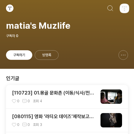
검색하기
티스토리
matia's Muzlife
구독자
0
구독하기
방명록
신고하기 레이어
열기
인기글
[110723] 01.몽골 문화촌 (이동/식사/전시
관)
0
0
조회
4
[080115] 영화 '라듸오 데이즈'제작보고회
- 김사랑
0
0
조회
3