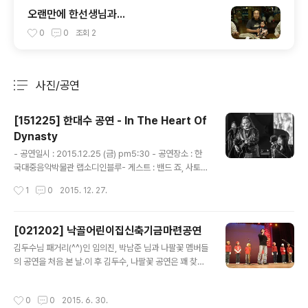
오랜만에 한선생님과...
0
0
조회
2
사진/공연
분류 전체보기
주요 글 목록
[151225] 한대수 공연 - In The Heart Of
Dynasty
글 내용
- 공연일시 : 2015.12.25 (금) pm5:30 - 공연장소 : 한
국대중음악박물관 랩소디인블루- 게스트 : 밴드 죠, 사토
유키에- 이우창 밴드 : 이우창(피아노), 김정욱(기타), 허진
작성시간
1
0
2015. 12. 27.
호(베이스), Alexander Sheykin(아코디온), 최요셉(드
럼), 김윤아(코러스) 이번 공연에서는 "여치의 죽음"이 단
연 최고 트랙. (녹음 못한 게 못내 아쉽다.)밴드가 나간 후
[021202] 낙골어린이집신축기금마련공연
한 샘 혼자 남아 부른 앵콜곡 "마지막 꿈"은 이전 공연장에
글 내용
김두수님 패거리(^^)인 임의진, 박남준 님과 나팔꽃 멤버들
서 보여준 밴드 연주보다 더 감성적이고 담백했다. 경주에
의 공연을 처음 본 날.이 후 김두수, 나팔꽃 공연은 꽤 찾아
서의 1박 2일... 양호한 공연과 양호한 한우!! 1. 한대수 +
다녔네. 공연에서 그나마 기억에 남아있는 건 백창우 님과
이우창 밴드 (리허설) 2. 게스트 (사토 유키에) 3. 한대수 +
관객들이 함께 부른 "내 자지". (아니다... 다른 공연에선가?
이우창 밴드
작성시간
0
0
2015. 6. 30.
헛갈리네...) 공연 후 별도 장소에서 김두수님 3집 LP에 싸