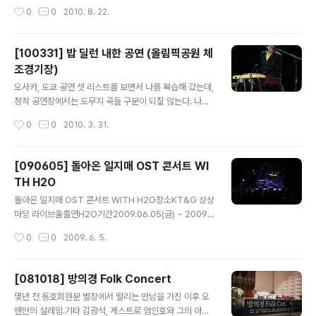
작성시간
0
0
2010. 8. 22.
[100331] 밥 딜런 내한 공연 (올림픽공원 체
조경기장)
글 내용
오사카, 도쿄 공연 셋 리스트를 보면서 나름 복습해 갔는데,
정작 공연장에서는 도무지 곡들 구분이 되질 않는다. 나름
몇몇 아는 곡들도 가사에서 익숙한 단어가 나오면 그때야
작성시간
0
0
2010. 3. 31.
아... 이곡이구나 할 정도로 편곡도 새로웠고, 특히 밥 딜런
의 목소리는 노래를 부른다는 느낌보단 그냥 읇조린다 라
는 표현이 더 어울릴 정도. 칠십 노인네의 걸걸한 목소리에
[090605] 돌아온 일지매 OST 콘서트 WI
서 연륜이 느껴질지언정 60~70년대에 녹음된 곡에서 뿜
TH H2O
어나오는 감성을 찾기는 쉽지 않았다. 첫 번째 앵콜을 하면
글 내용
서 관객들이 모두 무대 앞으로 뛰쳐나갔고, 이때부터 이번
돌아온 일지매 OST 콘서트 WITH H2O장소KT&G 상상
공연의 클라이막스가 시작되었다. 자리에 앉아있던 관객들
마당 라이브홀출연H2O기간2009.06.05(금) ~ 2009.0
도 모두 일어나 Like A Rolling Stone에 화답했다. 일본
6.06(토)가격지정석 50,000원, 스탠딩 30,000원 돌아
작성시간
0
0
2009. 6. 5.
에서는 한번의 앵콜밖에 없었던지라 전혀 예상치 못했던
온 일지매 OST 콘서트 with H2O 4월 9일 종영을 앞 둔
두번째 앵콜!! Bl..
MBC 수목미니시리즈 “돌아온 일지매” 의 OST를 지휘한
그룹 H2O 가 이번 OST에 참여한 가수들과 함께 공연을
[081018] 방의경 Folk Concert
갖는다. 오랜 공백기간을 깨고 활동을 개시한 H2O는 원년
글 내용
몇년 전 동호회원분 별장에서 떨리는 만남을 가진 이후 오
멤버 김준원(보컬)을 중심으로 2004년 출시 된 “BOILIN
랜만의 설레임.기타 김광석, 게스트로 엄인호와 그의 아들
G POINT” 앨범부터 함께한 김영진(베이스), 타미 킴(기