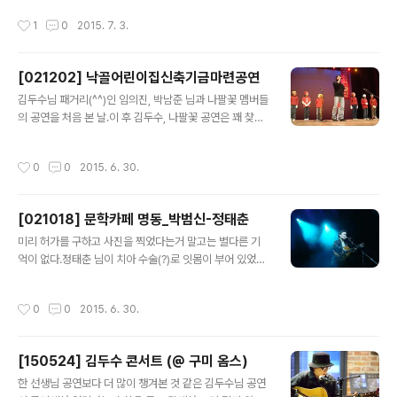
만들어 놓으면 향후 다용도로 써먹을 수 있겠다 싶어 일단
작성시간
1
0
2015. 7. 3.
벤치부터 만들어 본다. 딱히 설계도가 있진 않고, 피크닉 테
이블의 벤치 높이 참고하여 대략 길이 계산해서 마구 자름.
-.-재단 후 80방/220방/400방 순으로 사포질하고, 씨라
[021202] 낙골어린이집신축기금마련공연
데코 무색/월넛 색을 2회 바른 후 조립을 하는데, 굽고 틀어
글 내용
진 구조목들을 클램프로 잡아가며 할려니 생고생이 따로
김두수님 패거리(^^)인 임의진, 박남준 님과 나팔꽃 멤버들
없다.견고한 조립을 위해 다양한 길이의 육각 직결 피스를
의 공연을 처음 본 날.이 후 김두수, 나팔꽃 공연은 꽤 찾아
사용하고 각목 덧댄 부분은 드릴질 살짝 해준 후 70mm,
다녔네. 공연에서 그나마 기억에 남아있는 건 백창우 님과
50mm 직결 피스 를 사용한다. (드릴로 뚫어주지 않으면
관객들이 함께 부른 "내 자지". (아니다... 다른 공연에선가?
작성시간
0
0
2015. 6. 30.
직결 피스를 써도 갈..
헛갈리네...) 공연 후 별도 장소에서 김두수님 3집 LP에 싸
인도 받았더랬다.친구가 가지고 있는 1집에도 받아줬건만
팔아버리고... -.-
[021018] 문학카페 명동_박범신-정태춘
글 내용
미리 허가를 구하고 사진을 찍었다는거 말고는 별다른 기
억이 없다.정태춘 님이 치아 수술(?)로 잇몸이 부어 있었다
는게 어렴풋이 생각나고.~ 장소 : 패션몰 명동 밀리오레 이
벤트홀 주최 : 민족문학작가회의, KBS 라디오
작성시간
0
0
2015. 6. 30.
[150524] 김두수 콘서트 (@ 구미 옴스)
글 내용
한 선생님 공연보다 더 많이 챙겨본 것 같은 김두수님 공연