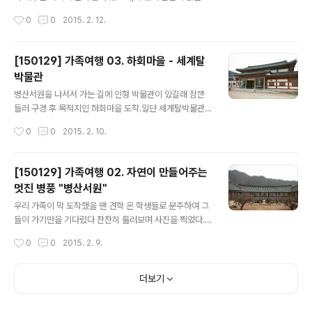
그렇게 소소한 기쁨을 주었던 음반들을 하나 하나씩 풀어
옥도 있는 듯 하다.위성방송 수신기 등 그대로 노출된 현대
작성시간
0
0
2015. 2. 12.
볼려고 한다. 얼마나 소개해 드릴 수 있을진 모르겠지만 지
장비들은 가옥의 역사성을 모호하게 만든다.한옥 스테이를
금까지 모아온 음반들(..
하는 가옥, 양진당, 충효당(일부 개방)을 제외하면 대부분
은 담장 너머 둘러보는 정도로 만족해야 한다. 마을을 지나
[150129] 가족여행 03. 하회마을 - 세계탈
매표소 방향으로 나가는 길이 그나마 마음의 위안을 준다.
박물관
*삼신당 * 양진당 * 충효당
글 내용
병산서원을 나서서 가는 길에 인형 박물관이 있길래 잠깐
들러 구경 후 목적지인 하회마을 도착.일단 세계탈박물관
부터.
작성시간
0
0
2015. 2. 10.
[150129] 가족여행 02. 자연이 만들어주는
멋진 병풍 "병산서원"
글 내용
우리 가족이 막 도착했을 땐 견학 온 학생들로 분주하여 그
들이 가기만을 기다렸다 찬찬히 둘러보며 사진을 찍었다.
서원 건축물 중에서 제일 인상 깊었던 곳이 이 곳 병산 서원
작성시간
0
0
2015. 2. 9.
이었는데, 지금 봐도 그 단아한 모습은 참으로 아름답다. 지
금 생각해보니 여기 와 본게 한국건축사 과제를 낼려고 답
사했던 때니깐 벌써 20년이 지났다.과제물에 건축물과 함
더보기
께 본인의 사진이 필히 있어야 해서 같이 간 동기와 후배를
내가 찍어주고 그 친구가 나와 다른 후배를 찍어줬는데...