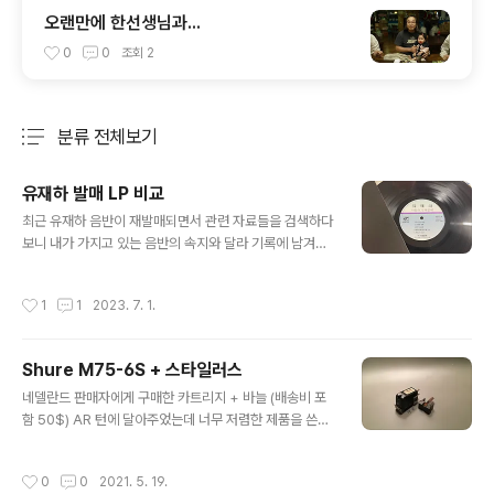
오랜만에 한선생님과...
0
0
조회
2
분류 전체보기
주요 글 목록
유재하 발매 LP 비교
글 내용
최근 유재하 음반이 재발매되면서 관련 자료들을 검색하다
보니 내가 가지고 있는 음반의 속지와 달라 기록에 남겨둔
다. 1. 초반 : DISCOGS를 비롯하여 관련 자료들을 참조해
보면 유재하 얼굴 사진이 들어간 가사지가 포함되어 있으
작성시간
1
1
2023. 7. 1.
나, 나는 재반과 동일한 디자인의 가사지가 포함되어 있다.
중고 판매 업자가 내지를 바꾼건지... 다만 내지 사이즈가
이후 발매된 재반의 내지보다 조금 더 크다는게 차이라면
Shure M75-6S + 스타일러스
차이. 재반 초기 내지가 아니었을까 추정되지만 확실치 않
글 내용
음. 재반 : 둘다 건전가요가 포함된 재반인데... 검정 잉크,
네델란드 판매자에게 구매한 카트리지 + 바늘 (배송비 포
파란 잉크 출력.
함 50$) AR 턴에 달아주었는데 너무 저렴한 제품을 쓴건
지 소리가 꺼풀에 씌워진 느낌이랄까... 답답하게 들린다.
가지고 있는 다른 카트리지 달아서 비교해봐야겠다.
작성시간
0
0
2021. 5. 19.