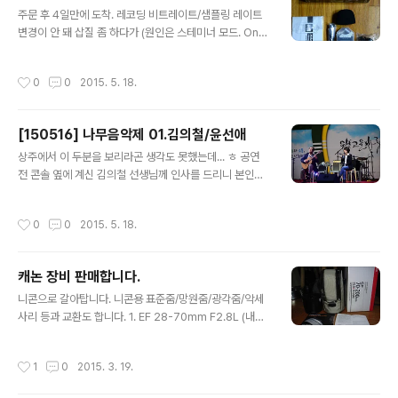
글 내용
주문 후 4일만에 도착. 레코딩 비트레이트/샘플링 레이트
변경이 안 돼 삽질 좀 하다가 (원인은 스테미너 모드. On
상태에서는 16bit/44.1khz 고정) 원인을 파악하고 나서
원하는 세팅으로 변경했는데,대충 조작해보니 기기엔 이상
작성시간
0
0
2015. 5. 18.
이 없는 듯 하지만 한 두번이 아니라 몇 년은 쓴 것 같은 완
존 중고 제품이란 점 때문에 기분이 썩 좋진 않네. 이번 공
연에서 테스트 하면서 녹음 레벨에 대한 감은 대충 잡긴 했
[150516] 나무음악제 01.김의철/윤선애
는데, 새로운 문제점이 있었으니 배터리가 살짝 조루다. 이
글 내용
번 주에 있을 모 공연에서 성능을 잘 발휘해줘야 할텐데...
상주에서 이 두분을 보리라곤 생각도 못했는데... ㅎ 공연
전 콘솔 옆에 계신 김의철 선생님께 인사를 드리니 본인을
알아본데서 놀라심. 아직 사인 받지 못한 앨범 두 장 사인
받고 13년 전 방의경 선생님 귀국 때 모 장소에서 뵈었다고
작성시간
0
0
2015. 5. 18.
말씀 드리니 그 당시의 기억을 떠올리신다. 본 공연의 첫 번
째로 두 분께서 올라 오셨는데, 공연장 분위기가 너무 우수
선해 아티스트 분들께 미안할 정도.난장이 펼쳐지는 앞에
캐논 장비 판매합니다.
무대를 설치해 놓아 공연에 집중하는 분들은 소수이고, 대
글 내용
부분 관객(?)들은 BGM 삼아 난장을 즐긴 듯 하다. [셋리스
니콘으로 갈아탑니다. 니콘용 표준줌/망원줌/광각줌/악세
트]1. 아름다운 이야기2. 나는 가리라3. 민주 4. 오월의 노
사리 등과 교환도 합니다. 1. EF 28-70mm F2.8L (내수)
래5. 섬집 아기6. 상주 아리랑
50만원 - 구성품: 렌즈/후드/B+W 필터/캐논 파우치 - 특
이사항: 전주인자분께서 후드 하단에 구멍을 뚫어놓으셨어
작성시간
1
0
2015. 3. 19.
요. (CPL 필터 사용 목적) 코 부분에 유격이 있어 콜라 교
환하고 해상력 교정 받았습니다. (2012년경. SLRGG) 2.