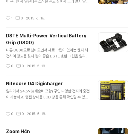
이 구미에서 열린다는 소식을 듣고 집에서 그리 멀지 않은
곳이라 기쁜 맘에 달려 옴. (공연 소식 알려주고 차까지 태
워준 진이 누나 감사요~~) 지방 소도시에 이러한 공간이
작성시간
1
0
2015. 6. 16.
있다는 것에 살짝 자극을 받았는데 활성화는 여전히 숙제
인 듯 하다.LP가 조금만 더 일찍 발매되었으면 함께 사인
받을 수 있었는데... 아쉽지만 담 기회에. 셋 리스트 1. 꽃묘
DSTE Multi-Power Vertical Battery
2. 나비3. 들꽃4. 보헤미안5. 흰 구름의 길6. 방랑부7. Dej
Grip (D800)
a-entendu8. 강 건너기9. 낙화10. House of the Risi
글 내용
ng Sun11. 열흘 나비12. 저녁강13. H H 에게 헌정함14.
니콘 D800으로 넘어오면서 세로 그립이 없이는 웬지 허
엄마야 누나야 (어쿠스틱 공연인지라 연주 전/후, 기타줄
전하여 정보를 찾다 평이 좋은 DSTE 호환 그립을 알리를
조율할 때 잠깐씩 찍었습니다.)
통해 구입함.가격이 저렴한 대신 사용하면서 몇몇 문제점
작성시간
0
0
2015. 5. 18.
들이 보이는데... 1. 세로그립 장착시 내장 후레쉬가 작동하
지 않고, 카메라에 장착된 내장 배터리가 다하면 더 이상 카
메라를 조작할 수 없다.2. 초점 조작 버튼이 D800의 것처
Nitecore D4 Digicharger
럼 작동이 명확하지 않다.3. 셔터 버튼의 감이 D800와 이
글 내용
알리에서 24.59$(배송비 포함) 구입 다양한 전지의 충전
질적이긴 하지만 그럭저럭 사용할 만 하다. 4. 셔터 주변의
이 가능하고, 충전 상태를 LCD 창을 통해 확인할 수 있다.
고무 들뜸 현상이 심하다. 이 정도. 저렴한 가격에 더 이상
가성비 갑!! 단점이라면 충전기의 홈보다 폭이 좁은 충전지
바라는 것도 무리다.
(AA 등)를 사용할 경우 살짝이라도 충격을 주면 +극이 이
작성시간
0
0
2015. 5. 18.
탈해버림.
Zoom H4n