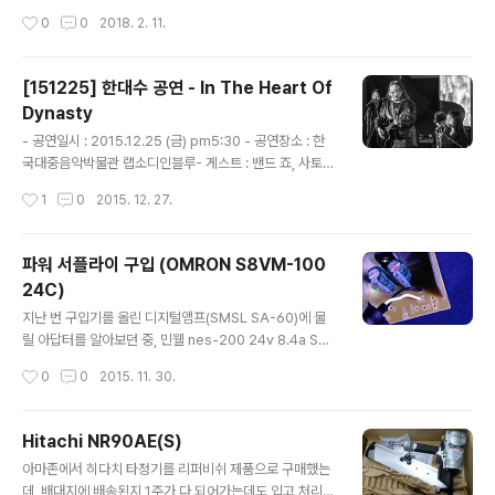
간 장갑 부분은 깔끔하다. 부품들이 커서 조립하는데 그리
C를 꺼내서 콤프레샤 청소 후 메인보드 등 부품들을 분리
작성시간
0
0
2018. 2. 11.
많은 시간이 걸리진 않았지만, 나름 덩치가 있는 기체임에
하고 구매 부품을 장착. 체감상으로 지금 쓰고 있는 노..
도 타 흉상들과 비교해보면 그리 크단 생각은 안드네. 배터
리 박스와 함께 5핀 USB 전원 소켓이 있어 선택하여 사용
[151225] 한대수 공연 - In The Heart Of
할 수 있는데, 리모콘을 활용하여 상시 켜놓을 수도 있고 서
Dynasty
서히 점등/점멸하는 방식도 가능하다. 박스개봉기
글 내용
- 공연일시 : 2015.12.25 (금) pm5:30 - 공연장소 : 한
국대중음악박물관 랩소디인블루- 게스트 : 밴드 죠, 사토
유키에- 이우창 밴드 : 이우창(피아노), 김정욱(기타), 허진
작성시간
1
0
2015. 12. 27.
호(베이스), Alexander Sheykin(아코디온), 최요셉(드
럼), 김윤아(코러스) 이번 공연에서는 "여치의 죽음"이 단
연 최고 트랙. (녹음 못한 게 못내 아쉽다.)밴드가 나간 후
파워 서플라이 구입 (OMRON S8VM-100
한 샘 혼자 남아 부른 앵콜곡 "마지막 꿈"은 이전 공연장에
24C)
서 보여준 밴드 연주보다 더 감성적이고 담백했다. 경주에
글 내용
서의 1박 2일... 양호한 공연과 양호한 한우!! 1. 한대수 +
지난 번 구입기를 올린 디지털앰프(SMSL SA-60)에 물
이우창 밴드 (리허설) 2. 게스트 (사토 유키에) 3. 한대수 +
릴 아답터를 알아보던 중, 민웰 nes-200 24v 8.4a SM
이우창 밴드
PS 로 교체해 보라는 댓글을 읽고 알리에서 구매할까 망설
작성시간
0
0
2015. 11. 30.
이다가 간혹 들르는 모 카페 중고장터에서 OMRON 제품
을 구입해 보았다. 모델명은 S8VM-10024C이며 24V
4.5A.구동력은 위 언급한 민웰 제품보다 딸리겠지만 새 상
Hitachi NR90AE(S)
품의 가격에 비해 너무나 저렴한 중고 가격(15,000원)인
글 내용
아마존에서 히다치 타정기를 리퍼비쉬 제품으로 구매했는
지라...5.5/2.5 DC잭 구매해서 만들어 볼려다 택배비가
데, 배대지에 배송된지 1주가 다 되어가는데도 입고 처리가
더 나올 것 같아 기존에 고장난 아답터를 분리하여 사용하