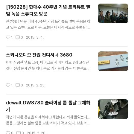
시그마 70-200mm OS (일부 펄. 세기 정품) 72만원 -
[150228] 한대수 40주년 기념 트리뷰트 앨
판매완료 - 구성품: 박스풀셋+도시바 스카이라이트 필터 -
범 녹음 스튜디오 방문
특이사항 : 사용량 적어 깨끗합니다. 이전에 사용하던 70-
글 내용
200 2.8L 보다 훨신 만족스러운 렌즈입니다. 동일제품 니
한선생님 댁을 나와 40주년 기념 트리뷰트 앨범 녹음을 하
콘용으로 교환도 합니다. 3. EF70-200mm 2.8L 박스 6
고 있는 스튜디오로 이동. 오늘은 마지막 곡으로 수록될 '하
만원 - 구성품 : 렌즈/거치대..
루 아침'을 뮤지션들이 각각 몇 소절씩 녹음하고, 이후 클라
작성시간
1
0
2015. 3. 4.
우드 펀딩에 참여한 팬들과 함께 후렴구 녹음을 하는 일정
이 잡혀 있다.막 도착했을 땐 영진 형님이 녹음하고 계셨고,
뮤지션들 도착하는대로 녹음이 진행되었다. 참여한 뮤지션
스와니오디오 전원 컨디셔너 3680
들이 나름 화려하다. 조영남, 김목경, 강산에, 김도균, 김영
글 내용
이번 진공관 앰프 고장, 마이크로 서버에 하드 3개 고장난
진, 이상은, 호란, 장기하, (전인권 님은 몸이 아파 불참. 별
것이 전압 문제인 듯 하다.주요 기기들의 경우 벽 콘센트에
도 녹음하기로 함.) 금일 녹음엔 참여하지 않았지만 앨범에
직결하지 않고 멀티탭 등을 추가로 연결하여 안정성을 좀
참가한 윤도현, 몽니, 이현도. 스튜디오 밖에서도 스피커를
더 확보해야겠다고 생각하던 차에 스와니 오디오에서 공구
통해 흘러나오는 뮤지션들의 라이브를 의도치 않게 들어볼
작성시간
1
0
2015. 2. 25.
한다는 글을 보고 냉큼 질렀다.동사에서 나온 3080과의
수 있었는데... 다른 뮤지션들의 녹음과 비교했을 때 조영남
차이라면 가상 접지 여부.이사온 집이 접지가 안되어 있어
샘의 녹..
서 작년부터 벼르고 있던 제품이긴 하다. 자세한 사항은 스
dewalt DWS780 슬라이딩 톱 톱날 교체하
와니오디오 카페 참조
기
글 내용
작년에 사둔 톱날을 이제서야 교체한다고 꺼내 들었는데...
톱을 고정하는 볼트 앞을 보호 커버가 막고 있다. 보호 커버
를 들어올리는 방법 밖에 없다고 판단하고 2개의 고정 볼
작성시간
0
0
2015. 2. 20.