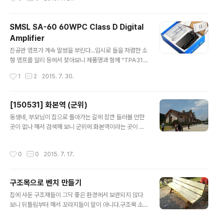
SMSL SA-60 60WPC Class D Digital
Amplifier
글 내용
진공관 앰프가 계속 말썽을 부린다...임시로 들을 저렴한 소
형 앰프를 알리 등에서 찾아보니 제품명과 함께 "TPA311
6"라는 명칭이 보인다. 앰프와 아답터(노트북용)를 별도로
작성시간
1
2
2015. 7. 30.
구매할까 하다가 그 중에서 조금 고급 제품인 "SMSL SA-
60"을 주문해 보았다. 주문한지 10일만에 도착했는데...앰
프 크기가 손바닥 크기보다 작다. 스피커 구동이 될까 걱정
[150531] 화본역 (군위)
스럽기까지 하다.CDP(Denon DN-961FA)와 스피커(A
글 내용
동생네, 부모님이 집으로 돌아가는 길에 잠깐 들러볼 만한
R 3A)를 연결해서 전원을 넣고 들어보니 저음의 타격이 살
곳이 없나 해서 검색해 보니 군위에 화본역이라는 곳이 있
짝 아쉬운 점을 빼면 굳이 진공관으로 안들어도 될 정도다.
다. 상주에서 약 한시간 거리로 그리 멀지도 않고 해서 의견
가성비 죽여줌... :)구동 중 앰프 상판에 손을 대보니 살짝
을 모아 출발. 작고 아담한 마을 안에 조그마한 역이 자리잡
따뜻한 정도로 열도 그리 심하지 않다.
작성시간
0
0
2015. 7. 17.
고 있는데, 역 안으로 조금 걸어가면 증기 기관차 다니던 시
절 만들어진 석탄 저장고가 있다. (입장료 500원) 역 좌측
의 넓은 숲에는 관광객들이 직접 싸온 음식들을 풀어놓고
구조목으로 벤치 만들기
먹으면서 담소를 나누고, 그 한 켠에는 열차를 개조한 레일
글 내용
카페가 운영되고 있다.애들도 있고 목도 축일 겸 들어가 보
집에 사둔 구조재들이 그닥 좋은 환경에서 보관되지 않다
았는데... 한동안 그리 맛없는 커피는 먹기 힘들지 않을까
보니 뒤틀림부터 해서 꼬라지들이 말이 아니다.구조목 소
싶네. -.-
진 용도로 피크닉 테이블을 만들려다 벤치/테이블을 따로