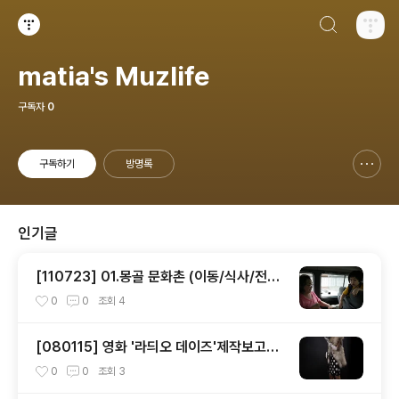
검색하기
티스토리
matia's Muzlife
구독자
0
구독하기
방명록
신고하기 레이어
열기
인기글
[110723] 01.몽골 문화촌 (이동/식사/전시
관)
0
0
조회
4
[080115] 영화 '라듸오 데이즈'제작보고회
- 김사랑
0
0
조회
3