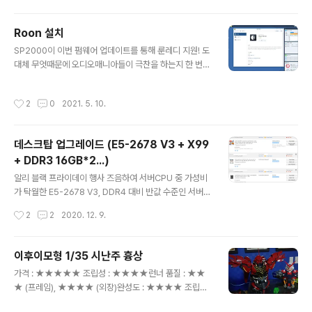
Roon 설치
글 내용
SP2000이 이번 펌웨어 업데이트를 통해 룬레디 지원! 도
대체 무엇때문에 오디오매니아들이 극찬을 하는지 한 번
써보자 싶어 시놀로지에 Roon Core를 설치하고 저장되
어 있는 음원들을 약 8일간 40만곡을 읽어들여 DB화했
작성시간
2
0
2021. 5. 10.
다. 긴 인식 작업이 끝나고 정상적으로 인식하지 못하는 cu
e/flac(wav) 조합 디스크 이미지들을 트랙별로 쪼개는 작
업 진행 중. 공유기 대역폭이 100메가 밖에 안되는 싸구려
데스크탑 업그레이드 (E5-2678 V3 + X99
라 작업 시간이 무진장 걸리누만. 무리없는 음악 감상 그리
+ DDR3 16GB*2...)
고 데이터 작업을 위해서는 충분한 대역폭이 보장되어야
글 내용
한다. 나스보단 좀 더 고사양의 PC에 설치하는게 더 적절
알리 블랙 프라이데이 행사 즈음하여 서버CPU 중 가성비
하지 않나 싶다도 하고. PC에서는 인식되는 디바이스가 없
가 탁월한 E5-2678 V3, DDR4 대비 반값 수준인 서버용
어 일단 휴대폰으로 시험삼아 들어보고 있는데 무료 사용
DDR3 램, LGA2011-3 지원 보드 중 평이 후한 HUANA
작성시간
2
2
2020. 12. 9.
기한이 6일 밖에 남지 않았..
NZHI사의 제품 조합으로 장바구니에 미리 담아두었다. 가
격이 너무 저렴해서 듀얼보드에 시퓨 2개를 꼽아 사용해볼
까도 고려해봤지만 나에겐 사치라 포기. 깜빡한 사이 카드
이후이모형 1/35 시난주 흉상
행사는 이미 마감되고...T.T 프로모션 코드로 부품별 6~1
글 내용
가격 : ★★★★★ 조립성 : ★★★★런너 품질 : ★★
0$ 할인된 가격으로 위 제품들을 구매하고, 그 외 CPU 쿨
★ (프레임), ★★★★ (외장)완성도 : ★★★★ 조립성
러, 1000w 파워는 국내에서 추가 구매했다. 시퓨/보드는
나쁘지 않고 내부 프레임 색상은 살짝 구린 면이 있지만 빨
9일, 램은 16일만에 도착. 근 5년 정도 창고에 처박아둔 P