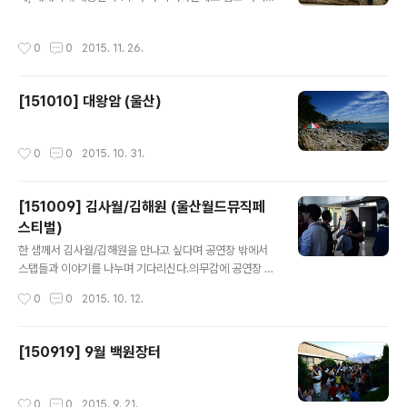
되어 있지 않다. 함께 주문한 물품들은 이미 배송이 다 된
기로 함.전원선/DC선을 모두 직결하였는데, 선들이 노출
상태. 문의해보니 파손/오염 상품이라고 검수 작업 중 따로
되어 있어 살짝 불안하다. 음악 소리는 양호함. :)150w 제
작성시간
0
0
2015. 11. 26.
빼놓았다고 하네.함께 보내온 사진을 보니, 현장에서 구를
품(6.3A)이 보이면 바로 구입해야겠다. 1. 고장난 아답..
대로 굴러 기스 엄청난 너덜해진 상품이 아닐까 했는데 생
각보다 그리 험하진 않다.Grade C 제품이라 답변을 하고
[151010] 대왕암 (울산)
바로 입고 작업해 달라는 요청을 보냄. 90달러에 대행업체
로의 배송비, 한국으로의 배송비를 합하면 10만원 중 후반
정도의 가격이 되지 않을까 싶다.
작성시간
0
0
2015. 10. 31.
[151009] 김사월/김해원 (울산월드뮤직페
스티벌)
글 내용
한 샘께서 김사월/김해원을 만나고 싶다며 공연장 밖에서
스탭들과 이야기를 나누며 기다리신다.의무감에 공연장 들
어가셨다가 이 두 분의 음악이 맘에 드셨나 보다.두 분 중
작성시간
0
0
2015. 10. 12.
특히 김사월에 관심이 가시는 듯. :) 매니져 분이 한 샘께 시
디를 전달하자 나까지 한 장 주라며 챙겨주심.
[150919] 9월 백원장터
작성시간
0
0
2015. 9. 21.