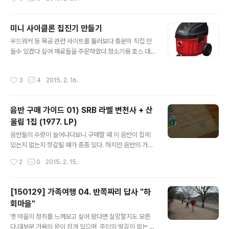
트 중 우측 볼트를 푼 후 살짝 들어올려 보았다. 다행히도
볼트 머리가 보인다. 뒤쪽 튀어나온 검은 버튼을 눌러 톱이
헛돌지 않도록 고정한 후 볼트를 풀어준다.
미니 사이클론 집진기 만들기
글 내용
우드워커 등 목공 관련 사이트를 둘러보다 충분히 직접 만
들수 있겠다 싶어 재료들을 주문하였다.청소기용 호스 대
신 세탁기 호스를 사용하고 연결구도 세탁기 연결구를 사
용하면 좀 더 저렴하게 제작 가능할 듯 싶다. 1. 준비물 - 청
작성시간
3
4
2015. 2. 16.
소기 : 중고 구입을 고려하였으나 마땅치 않아 신품 구입 스
킬8715진공청소기 : 129,300원 - 싸이클론 : 우진산업에
서 주문. 개당 5천원. 2EA+택배비 15,000원 - 청소기 호
음반 구매 가이드 01) SRB 라벨 변천사 + 산
스롤, 연결구 : 14,600+800*3+900+택배비 20,400
울림 1집 (1977. LP)
원 38Ø(롤타입) 2M 2.5인치X1.5인치 3EA 3인치X2인
글 내용
치 1EA - 집진통 : 전 주인이 두고간 통 활용 - 그 외 본드/
음반들의 수량이 늘어나다보니 구매할 때 이 음반이 집에
실리콘(접착용도), 고무 튜브(밀폐) 2. 작업 순서 - 집진통
있는지 없는지 헛갈릴 때가 종종 있다. 하지만 음반의 가치
만들기 상단에 직경 80mm 구멍..
에 비해 가격대가 적절하다면 중복의 고민을 떠나 주저없
작성시간
2
0
2015. 2. 15.
이 구입하는데... 근데 사온 음반이 이미 집에 있다면? -.-
집에 보유하고 있던 음반과 새로 구매한 음반을 비교하면
서 상이한 점을 찾아본다. (커버/부클릿/케이스 등) 이 때
[150129] 가족여행 04. 반쪽짜리 답사 "하
보유 음반과의 미묘한 차이점, 예를 들어 아티스트/음반명
회마을"
등의 텍스트 위치, 레이블 로고 위치, 텍스트/로고 크기, 히
글 내용
든 트랙 여부, 커버 재질 등 조금이라도 다른 무엇을 발견하
옛 마을의 정취를 느껴보고 싶어 왔다면 실망할지도 모른
게 된다면 콜렉터 입장에선 나름 이만한 즐거움이 있을까.
다.대부분 가옥의 문이 잠겨 있으며, 주민의 발길이 없는 가