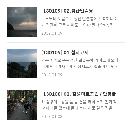
성스레 관리가 안되고 있다는 느낌을 받았다.날
씨가 좋아서 혹여나 세리월드에서 열기구 탈 수
[130109] 02.성산일출봉
있나 싶어 가봤는데... 안보인다. 흐돌하르방을
노부부의 도움으로 성산 일출봉에 도착하니 해
지나 기적의 도서관으로 고고!
가 간간히 구름 사이로 보이다 말다 한다. 전날
엔 날씨가 참 좋았다는데 가는 날이 장날이라
2013.01.09
고... 뜨일출봉 오르기 전 애들 불만을 최소화하
기 위해 던킨에서 도넛 등 먹을거리를 사주었는
데, 올라가는 길에 있던 조그만 상점에서 음료를
[130109] 01.섭지코지
안사줬다고 정상에 올라갈때 까지 징징대는 상
기존 계획으로는 성산 일출봉에 가려고 했으나
언이.거의 끌고 올라가다시피 했는데... 나이드
어제 택시기사분께서 섭지코지 일출이 더 멋지
신 중국 관광객분들이 지나가면서 다들 한소리
다고 하셔서 계획 변경.신년 일출도 보지 못한터
씩 하신다. -.-
2013.01.09
라 6시부터 일어나 서둘렀다.택시에서 내리면
서 기사님이 손가락을 가리키며 저쪽으로 쭉 가
면 된다고는 하셨지만 어두워서 앞도 잘 보이지
[130108] 02. 김녕미로공원 / 만장굴
않고 어디로 가야할지 막막. (지도를 확인해보
1. 김녕미로공원 둘 둘 편을 짜서 누가 먼저 찾
니 휘닉스 아일랜드 정류장에 내려주신 듯.)스
냐 내기를 했는데 돌다 보니 서로 같은 길을 가
마트폰 맵을 켜고 방향을 따라 어렵사리 찾아가
게 된다. 지나가면서 만났던 사람들을 몇 번씩이
긴 했지만, 구름이 하늘을 덮어버린지라 일출 보
2013.01.08
나 또 만나게 되는데 머슥해하며 인사하고...ㅎ
는건 포기해야 했다.다행히 나오는 길에 충청도
몇 번 헛돌고나서야 겨우 미로를 나올 수 있었
에서 오셨다는 노부부께서 차를 태워주셔서 성