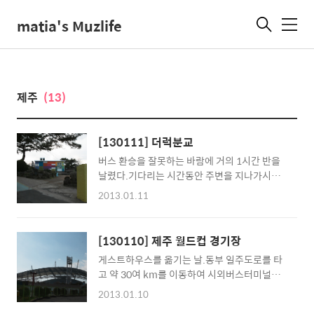
matia's Muzlife
메
뉴
제주
(13)
[130111] 더럭분교
버스 환승을 잘못하는 바람에 거의 1시간 반을
날렸다.기다리는 시간동안 주변을 지나가시던
아주머니께서 제주 이민 이야기를 재밌게 해주
2013.01.11
셔서 그나마 지루하진 않게 기다릴 순 있었지
만... 오늘은 버스를 거의 100km 가까이 탓구
나.
[130110] 제주 월드컵 경기장
게스트하우스를 옮기는 날.동부 일주도로를 타
고 약 30여 km를 이동하여 시외버스터미널에
서 하차.터미널 바로 옆에 위치한 월드컵 경기장
2013.01.10
을 둘러 보았는데, 녹슨 철문, 깨진 유리창 등 정