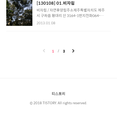
다. 2. 만장굴 일반인들에게 공개해 놓은 영역은
산 일출봉 방면으로 편히 올 수 있었는데, 그 먼
[130108] 01.비자림
그리 길지 않다. 다른 출구가 있을까 했는데 그
거리를 걸어가려 했으니...-.- 큰 길까지 나가는
비자림 / 자연휴양림주소제주특별자치도 제주
런건 없고, 갔던 길 다시 돌아오는 코스.
데만 족히 30~40분은 걸렸을거다.걸어갔으면
시 구좌읍 평대리 산 3164-1번지전화064-
욕 옴팡지게 얻어먹을뻔했다.
710-7911설명천연기념물 제374호, 비자나무
2013.01.08
가 자생되고 있는 청정 산림욕장
1
3
티스토리
© 2018 TISTORY. All rights reserved.