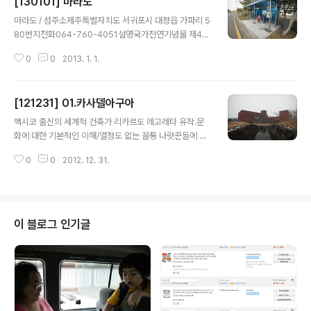
[130101] 마라도
글 내용
마라도 / 섬주소제주특별자치도 서귀포시 대정읍 가파리 5
80번지전화064-760-4051설명국가천연기념물 제42
3호, 제주도 서귀포시 대정읍 마라리에 소재하고...
0
0
2013. 1. 1.
[121231] 01.카사델아구아
글 내용
멕시코 출신의 세계적 건축가 리카르도 레고레타 유작.문
화에 대한 기본적인 이해/열정도 없는 꼴통 나랏꾼들에 의
해 2013.3. 철거.
0
0
2012. 12. 31.
이 블로그 인기글