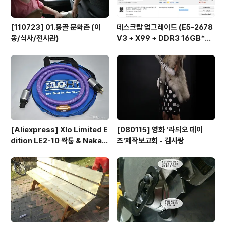
[110723] 01.몽골 문화촌 (이
데스크탑 업그레이드 (E5-2678
동/식사/전시관)
V3 + X99 + DDR3 16GB*
2...)
[Aliexpress] Xlo Limited E
[080115] 영화 '라듸오 데이
dition LE2-10 짝퉁 & Nakam
즈'제작보고회 - 김사랑
ichi RCA connector