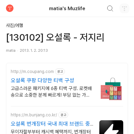
검색하기
matia's Muzlife
티스토리
사진/여행
[130102] 오설록 - 저지리
matia
2013. 1. 2. 20:13
http://m.coupang.com
광고
오설록 쿠팡 다양한 티백 구성
고급스러운 패키지에 6종 티백 구성. 로켓배
송으로 소중한 분께 빠르게! 부담 없는 가격
과 고품질 선물세트. 와우회원 무료배송, 30
일 안심 반품!
https://m.bunjang.co.kr/
광고
오설록 번개장터 국내 최대 브랜드 중
고거래
무이자할부부터 캐시백 혜택까지, 번개장터