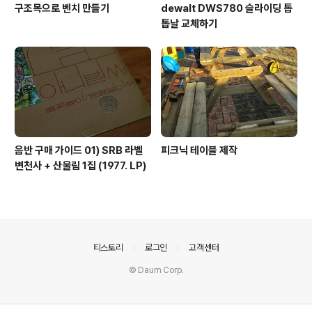
구조목으로 벤치 만들기
dewalt DWS780 슬라이딩 톱
톱날 교체하기
음반 구매 가이드 01) SRB 라벨
피크닉 테이블 제작
변천사 + 산울림 1집 (1977. LP)
의안내
티스토리
로그인
고객센터
© Daum Corp.