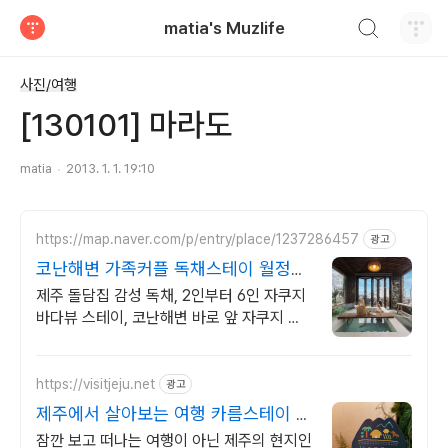
검색하기
matia's Muzlife
티스토리
사진/여행
[130101] 마라도
matia
2013. 1. 1. 19:10
https://map.naver.com/p/entry/place/1237286457
광고
코난해변 가족커플 독채스테이 월정리
근처 감성 독채 2채
제주 돌담집 감성 독채, 2인부터 6인 자쿠지
바다뷰 스테이, 코난해변 바로 앞 자쿠지 무
료, 고객리뷰 283개 검증된 숙소, 바다뷰 독
채, 연박할인
https://visitjeju.net
광고
제주에서 살아보는 여행 카름스테이 공
식사이트
잠깐 보고 떠나는 여행이 아닌 제주의 현지인