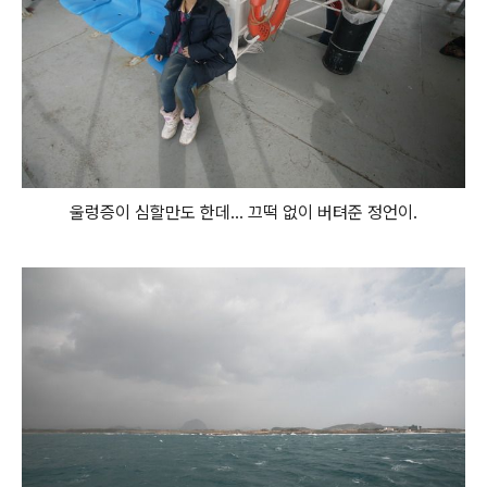
울렁증이 심할만도 한데... 끄떡 없이 버텨준 정언이.