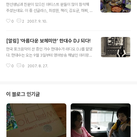
한선생님과 친분이 있으신 아티스트 분들이 많이 참석해
주셨는데요. 이 중 선글라스, 최성원, 잭리, 김도균, 하찌, 어
쿠스틱(?. 최성원님의 아드님이 참여하고 있는 재즈밴드)
0
2
2007. 9. 10.
등이 참여하셔서 한층 분위기를 돋구어 주셨습니다. 혼자
왔더라면 끝까지 놀다 갔을텐데... 아쉬웠지만, 정언이 때문
에 일찍 자리를 떴습니다.
[알림] ‘아름다운 보헤미안’ 한대수 DJ 되다!
글 내용
한국 포크음악의 산 증인 가수 한대수가 라디오 DJ를 맡았
다. 한대수는 오는 9월 3일부터 영어방송 채널인 아리랑
라디오(팀장:윤혜영, 지상파 DMB 아리랑 라디오, 위성 D
0
0
2007. 8. 27.
MB 채널 43번, 제주FM 88.7MHz, 서귀포FM 88.1MH
z)에서 ‘Golden Goodies’(매일 오후 4~5시 방송)의 진
행을 담당한다. ‘물 좀 주소’ 와 ‘행복의 나라’ 등으로 유명한
한대수는 그동안 ‘Golden Goodies’에서 Hanh Dae S
oo's Pop World 코너를 진행하다 이번 개편에 정식 DJ
이 블로그 인기글
를 맡게 되었다. 한대수는 자신만의 해박한 음악 지식과 철
학을 가지고 과거의 음악에서부터 최근 주목받는 음악까지
다뤄 프로그램을 통해 대중음악의 흐름과 역사를 알 수 있
는 질 높은 팝송프로그램이 될 것이라..