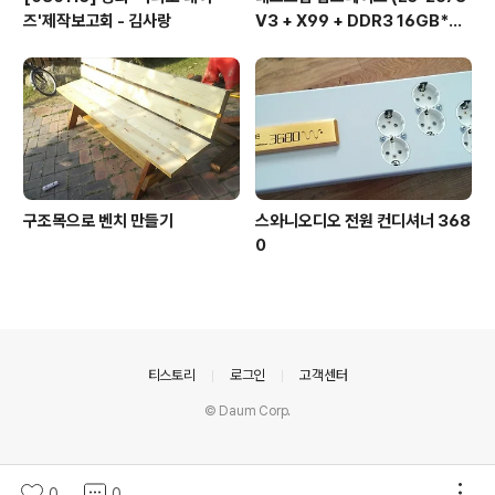
즈'제작보고회 - 김사랑
V3 + X99 + DDR3 16GB*
2...)
구조목으로 벤치 만들기
스와니오디오 전원 컨디셔너 368
0
의안내
티스토리
로그인
고객센터
© Daum Corp.
0
0