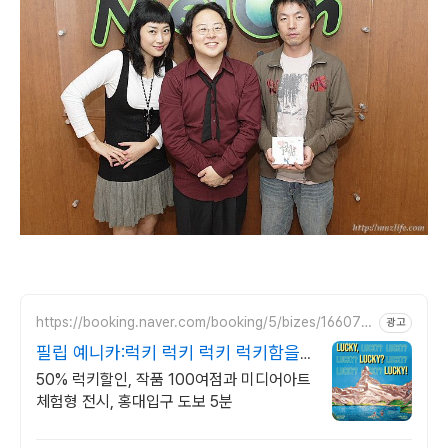
https://booking.naver.com/booking/5/bizes/166077
광고
2
필립 예니카:럭키 럭키 럭키 럭키함을
수집하는 전시
50% 럭키할인, 작품 100여점과 미디어아트
체험형 전시, 홍대입구 도보 5분