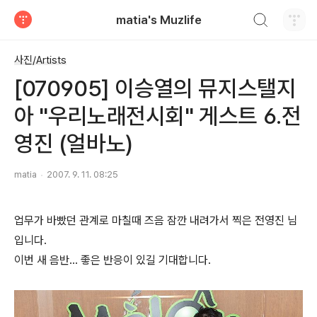
검색하기
matia's Muzlife
티스토리
사진/Artists
[070905] 이승열의 뮤지스탤지
아 "우리노래전시회" 게스트 6.전
영진 (얼바노)
matia
2007. 9. 11. 08:25
업무가 바빴던 관계로 마칠때 즈음 잠깐 내려가서 찍은 전영진 님
입니다.
이번 새 음반... 좋은 반응이 있길 기대합니다.