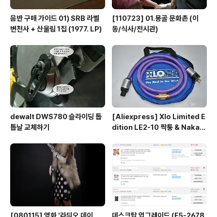
음반 구매 가이드 01) SRB 라벨
[110723] 01.몽골 문화촌 (이
변천사 + 산울림 1집 (1977. LP)
동/식사/전시관)
dewalt DWS780 슬라이딩 톱
[Aliexpress] Xlo Limited E
톱날 교체하기
dition LE2-10 짝퉁 & Nakam
ichi RCA connector
[080115] 영화 '라듸오 데이
데스크탑 업그레이드 (E5-2678