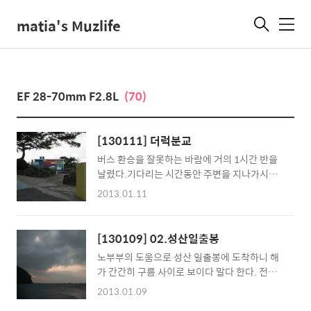
matia's Muzlife
메
뉴
EF 28-70mm F2.8L
(70)
[130111] 더럭분교
버스 환승을 잘못하는 바람에 거의 1시간 반을
날렸다.기다리는 시간동안 주변을 지나가시던
아주머니께서 제주 이민 이야기를 재밌게 해주
2013.01.11
셔서 그나마 지루하진 않게 기다릴 순 있었지
만... 오늘은 버스를 거의 100km 가까이 탓구
나.
[130109] 02.성산일출봉
노부부의 도움으로 성산 일출봉에 도착하니 해
가 간간히 구름 사이로 보이다 말다 한다. 전날
엔 날씨가 참 좋았다는데 가는 날이 장날이라
2013.01.09
고... 뜨일출봉 오르기 전 애들 불만을 최소화하