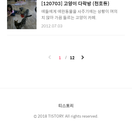
었던지라 미처 생각지도 못했다.애들은 여지껏
[120703] 고양이 다락방 (천호동)
제주 여행하며 못본 눈을 가지고 노느라 정신이
애들에게 애완동물을 사주기에는 상황이 여의
없고, 나와 와이프는 황홀한 건축물을 보느라 정
치 않아 가끔 들르는 고양이 카페.
신이 없고. 주변..
2012.07.03
1
12
티스토리
© 2018 TISTORY. All rights reserved.