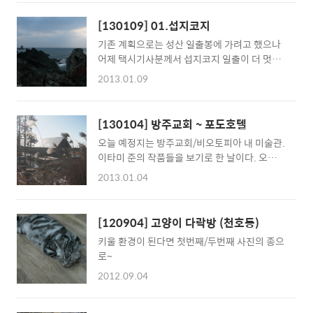
기 위해 던킨에서 도넛 등 먹을거리를 사주었는
데, 올라가는 길에 있던 조그만 상점에서 음료를
[130109] 01.섭지코지
안사줬다고 정상에 올라갈때 까지 징징대는 상
기존 계획으로는 성산 일출봉에 가려고 했으나
언이.거의 끌고 올라가다시피 했는데... 나이드
어제 택시기사분께서 섭지코지 일출이 더 멋지
신 중국 관광객분들이 지나가면서 다들 한소리
다고 하셔서 계획 변경.신년 일출도 보지 못한터
씩 하신다. -.-
2013.01.09
라 6시부터 일어나 서둘렀다.택시에서 내리면
서 기사님이 손가락을 가리키며 저쪽으로 쭉 가
면 된다고는 하셨지만 어두워서 앞도 잘 보이지
[130104] 방주교회 ~ 포도호텔
않고 어디로 가야할지 막막. (지도를 확인해보
오늘 예정지는 방주교회/비오토피아 내 미술관.
니 휘닉스 아일랜드 정류장에 내려주신 듯.)스
이타미 준의 작품들을 보기로 한 날이다. 오늘도
마트폰 맵을 켜고 방향을 따라 어렵사리 찾아가
여전히 늦은 아침을 먹고 방 안에서 놀다가 점심
긴 했지만, 구름이 하늘을 덮어버린지라 일출 보
2013.01.04
즈음 해서 나와 간단히 점심을 먹고 버스를 탔
는건 포기해야 했다.다행히 나오는 길에 충청도
다. 환승 장소에서 내렸는데 방주교회 방면으로
에서 오셨다는 노부부께서 차를 태워주셔서 성
가는 버스의 배차 간격 약 1시간 반. 수십분을
산 일출봉 방면으로 편히 올 수 있었는데, 그 먼
[120904] 고양이 다락방 (천호동)
기다려도 버스는 오지 않는다. 마침 지나가는 택
거리를 걸어가려 했으니...-.- 큰 길까지 나가는
키울 환경이 된다면 첫번째/두번째 사진의 종으
시가 있어 어렵잖게 도착하긴 했는데, 건물이라
데만 족히 30~40분은 걸렸을거다.걸어갔으면
로~
곤 들어오는 입구 쪽 카페 말고는 아무것도 없
욕 옴팡지게 얻어먹을뻔했다.
다.꼴랑 해발 몇백미터 올라왔을 뿐인데 곳곳에
2012.09.04
쌓인 눈들 하며, 심지어 교회를 둘러싼 물은 얼
어 있고...겨울이긴 하지만 항상 영상의 기온이