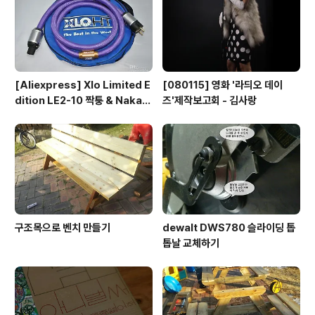
[Aliexpress] Xlo Limited E
[080115] 영화 '라듸오 데이
dition LE2-10 짝퉁 & Nakam
즈'제작보고회 - 김사랑
ichi RCA connector
구조목으로 벤치 만들기
dewalt DWS780 슬라이딩 톱
톱날 교체하기