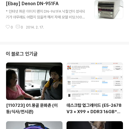
[Ebay] Denon DN-951FA
글 내용
* 인터넷 퍼온 이미지 왠지 DN-961FA 낙찰건이 성사되
기가 아무래도 어렵지 않을까 해서 자매 모델 비딩.100
$까지 입력해 놓았는데, 이 후로 아무도 참여하지 않음.쉽
0
0
2014. 2. 17.
게 낙찰되긴 했지만 카트리지가 생각보다 넘 비싸네... 10
여년 전에 쓰던 캐디 방식의 플렉스터 CD레코더가 생각나
누만. - 2014.03.07이번에 구입한 AQ짝퉁 발란스 케이
블에 변환 단자를 꼽아 진공관에 연결했는데... Musiland
MD11로 출력되는 무손실 음원보다 소리가 좀 더 명료하
이 블로그 인기글
다. 암튼 만족. 카트리지 몇 장 더 사고 싶은데 가격이 만만
찮다.
[110723] 01.몽골 문화촌 (이
데스크탑 업그레이드 (E5-2678
동/식사/전시관)
V3 + X99 + DDR3 16GB*
2...)