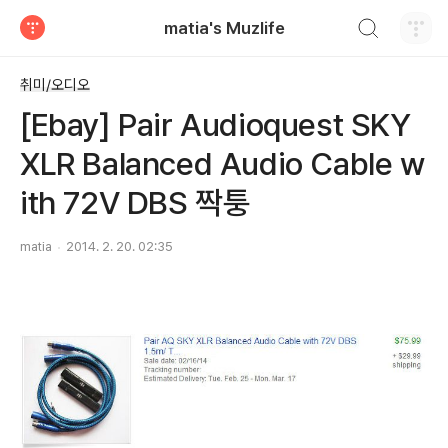
검색하기
matia's Muzlife
티스토리
취미/오디오
[Ebay] Pair Audioquest SKY
XLR Balanced Audio Cable w
ith 72V DBS 짝퉁
matia
2014. 2. 20. 02:35