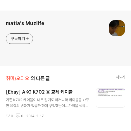
로그 정보
matia's Muzlife
구독하기
더보기
취미/오디오
의 다른 글
[Ebay] AKG K702 용 교체 케이블
글 내용
기존 K702 케이블이 너무 길기도 하거니와 케이블을 바꾸
면 음질의 변화가 있을까 하여 구입했는데... 가격을 생각하
면 과연 음질이 더 좋아질까 싶다.
0
0
2014. 2. 17.