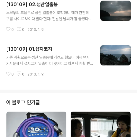
[130109] 02.성산일출봉
글 내용
노부부의 도움으로 성산 일출봉에 도착하니 해가 간간히
구름 사이로 보이다 말다 한다. 전날엔 날씨가 참 좋았다는
데 가는 날이 장날이라고... 뜨일출봉 오르기 전 애들 불만
0
0
2013. 1. 9.
을 최소화하기 위해 던킨에서 도넛 등 먹을거리를 사주었
는데, 올라가는 길에 있던 조그만 상점에서 음료를 안사줬
다고 정상에 올라갈때 까지 징징대는 상언이.거의 끌고 올
[130109] 01.섭지코지
라가다시피 했는데... 나이드신 중국 관광객분들이 지나가
글 내용
면서 다들 한소리씩 하신다. -.-
기존 계획으로는 성산 일출봉에 가려고 했으나 어제 택시
기사분께서 섭지코지 일출이 더 멋지다고 하셔서 계획 변
경.신년 일출도 보지 못한터라 6시부터 일어나 서둘렀다.
0
0
2013. 1. 9.
택시에서 내리면서 기사님이 손가락을 가리키며 저쪽으로
쭉 가면 된다고는 하셨지만 어두워서 앞도 잘 보이지 않고
어디로 가야할지 막막. (지도를 확인해보니 휘닉스 아일랜
드 정류장에 내려주신 듯.)스마트폰 맵을 켜고 방향을 따라
어렵사리 찾아가긴 했지만, 구름이 하늘을 덮어버린지라
이 블로그 인기글
일출 보는건 포기해야 했다.다행히 나오는 길에 충청도에
서 오셨다는 노부부께서 차를 태워주셔서 성산 일출봉 방
면으로 편히 올 수 있었는데, 그 먼 거리를 걸어가려 했으
니...-.- 큰 길까지 나가는데만 족히 30~40분은 걸렸을거
다.걸어갔으면 욕 옴팡지게 얻어먹을뻔했다.