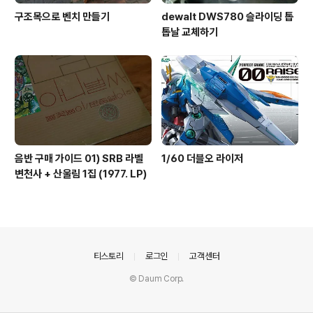
구조목으로 벤치 만들기
dewalt DWS780 슬라이딩 톱
톱날 교체하기
음반 구매 가이드 01) SRB 라벨
1/60 더블오 라이저
변천사 + 산울림 1집 (1977. LP)
의안내
티스토리
로그인
고객센터
© Daum Corp.