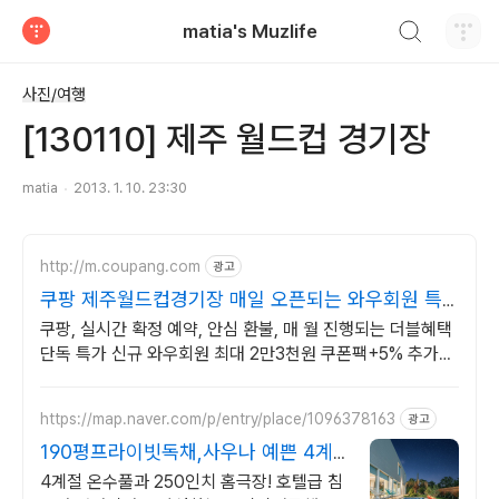
검색하기
matia's Muzlife
티스토리
사진/여행
[130110] 제주 월드컵 경기장
matia
2013. 1. 10. 23:30
http://m.coupang.com
광고
쿠팡 제주월드컵경기장 매일 오픈되는 와우회원 특
가
쿠팡, 실시간 확정 예약, 안심 환불, 매 월 진행되는 더블혜택
단독 특가 신규 와우회원 최대 2만3천원 쿠폰팩+5% 추가적
립 혜택! 여행도 이제 쿠팡에서!
https://map.naver.com/p/entry/place/1096378163
광고
190평프라이빗독채,사우나 예쁜 4계
절 온수수영장 힐링
4계절 온수풀과 250인치 홈극장! 호텔급 침