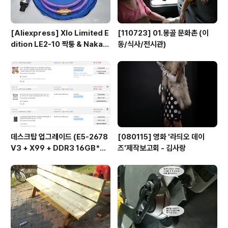
[Aliexpress] Xlo Limited E
[110723] 01.몽골 문화촌 (이
dition LE2-10 짝퉁 & Nakam
동/식사/전시관)
ichi RCA connector
데스크탑 업그레이드 (E5-2678
[080115] 영화 '라듸오 데이
V3 + X99 + DDR3 16GB*
즈'제작보고회 - 김사랑
2...)