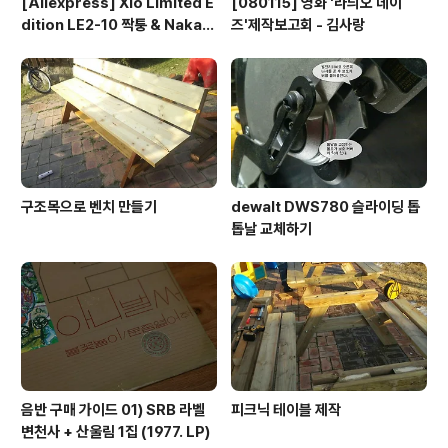
[Aliexpress] Xlo Limited E
[080115] 영화 '라듸오 데이
dition LE2-10 짝퉁 & Nakam
즈'제작보고회 - 김사랑
ichi RCA connector
구조목으로 벤치 만들기
dewalt DWS780 슬라이딩 톱
톱날 교체하기
음반 구매 가이드 01) SRB 라벨
피크닉 테이블 제작
변천사 + 산울림 1집 (1977. LP)