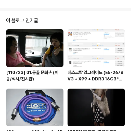
이 블로그 인기글
[110723] 01.몽골 문화촌 (이
데스크탑 업그레이드 (E5-2678
동/식사/전시관)
V3 + X99 + DDR3 16GB*
2...)