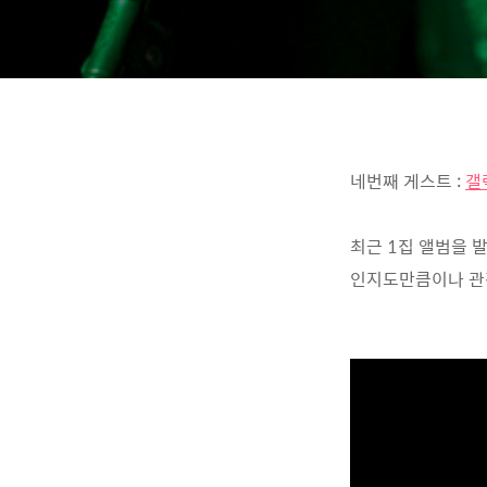
네번째 게스트 :
갤
최근 1집 앨범을 발
인지도만큼이나 관