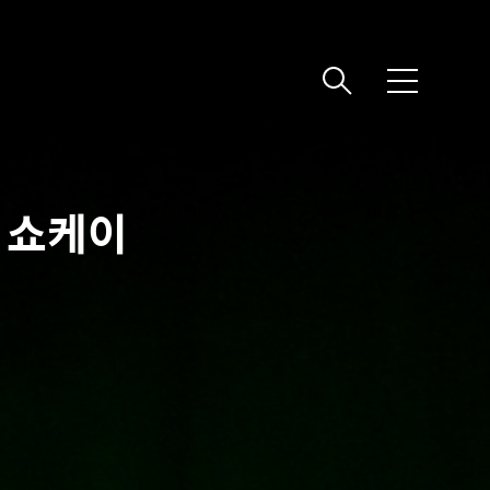
메
뉴
념 쇼케이