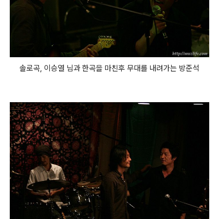
솔로곡, 이승열 님과 한곡을 마친후 무대를 내려가는 방준석