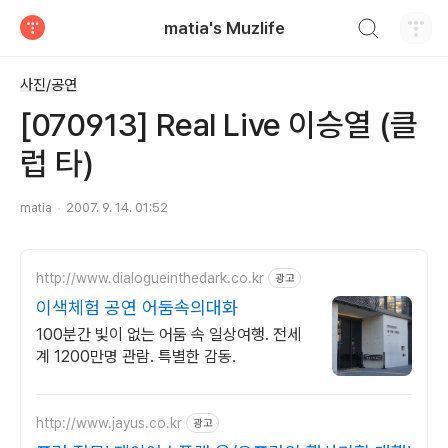
검색하기
matia's Muzlife
티스토리
사진/공연
[070913] Real Live 이승열 (클
럽 타)
matia
2007. 9. 14. 01:52
http://www.dialogueinthedark.co.kr
광고
이색체험 공연 어둠속의대화
100분간 빛이 없는 어둠 속 일상여행. 전세
계 1200만명 관람. 특별한 감동.
http://www.jayus.co.kr
광고