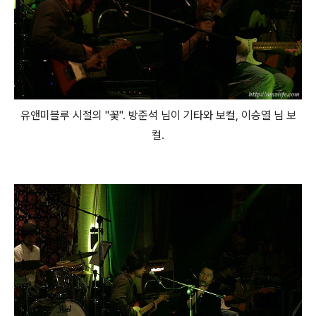
유앤미블루 시절의 "꽃". 방준석 님이 기타와 보컬, 이승열 님 보
컬.