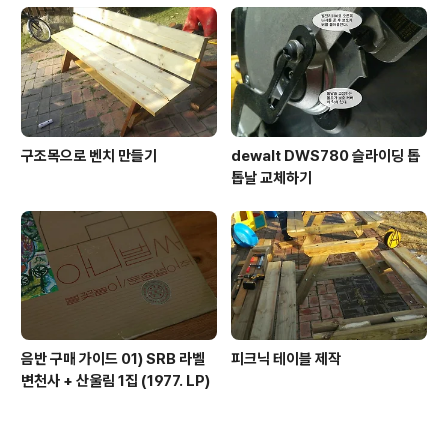
구조목으로 벤치 만들기
dewalt DWS780 슬라이딩 톱
톱날 교체하기
음반 구매 가이드 01) SRB 라벨
피크닉 테이블 제작
변천사 + 산울림 1집 (1977. LP)