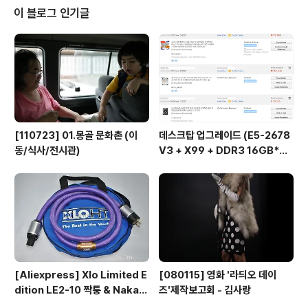
정욱재 님은 'EdiTuD'라는 이름으로 지난달 디지탈 싱글
이 블로그 인기글
을 발매하셨더군요. 장르는 랩/힙합!
[110723] 01.몽골 문화촌 (이
데스크탑 업그레이드 (E5-2678
동/식사/전시관)
V3 + X99 + DDR3 16GB*
2...)
[Aliexpress] Xlo Limited E
[080115] 영화 '라듸오 데이
dition LE2-10 짝퉁 & Nakam
즈'제작보고회 - 김사랑
ichi RCA connector