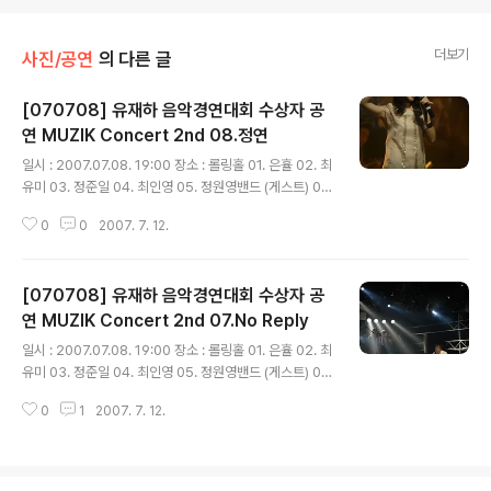
더보기
사진/공연
의 다른 글
[070708] 유재하 음악경연대회 수상자 공
연 MUZIK Concert 2nd 08.정연
글 내용
일시 : 2007.07.08. 19:00 장소 : 롤링홀 01. 은휼 02. 최
유미 03. 정준일 04. 최인영 05. 정원영밴드 (게스트) 06.
허민 07. NO REPLY 08. 정연 09. 파니핑크 10. SWEE
0
0
2007. 7. 12.
T SORROW 여덟번째... 16회 수상자 정연. 기존 차분한
음악들과는 대조되는 리듬과 비트가 가미된 곡들을 들려주
었습니다. 2번째 곡에선 깜짝 게스트(성진환, 은휼, 인호
[070708] 유재하 음악경연대회 수상자 공
진)가 출연하여 나름 준비한 댄스를 보여주셨는데요. 성진
환 님의 막춤은 그 중 압권이었죠.
연 MUZIK Concert 2nd 07.No Reply
글 내용
일시 : 2007.07.08. 19:00 장소 : 롤링홀 01. 은휼 02. 최
유미 03. 정준일 04. 최인영 05. 정원영밴드 (게스트) 06.
허민 07. NO REPLY 08. 정연 09. 파니핑크 10. SWEE
0
1
2007. 7. 12.
T SORROW 일곱번째... 유일한 17회 참여자. 은상을 수
상한 노 리플라이. 주목할만한 아티스트. 내년 초에 앨범이
나올 예정이라고 하시네요. 건반/보컬을 담당하시는 권순
관 님은 이번 김현철 신보에 참여하셨고, 기타를 담당하는