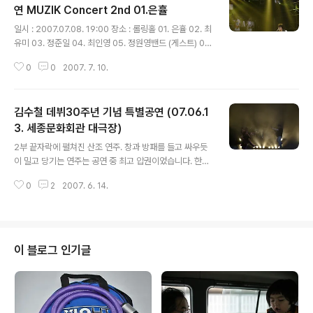
연 MUZIK Concert 2nd 01.은휼
글 내용
일시 : 2007.07.08. 19:00 장소 : 롤링홀 01. 은휼 02. 최
유미 03. 정준일 04. 최인영 05. 정원영밴드 (게스트) 06.
허민 07. NO REPLY 08. 정연 09. 파니핑크 10. SWEE
0
0
2007. 7. 10.
T SORROW 첫번째 주자 은휼 본인의 무대가 끝난 후 공
연 진행을 맡으셨습니다. 대기 시간이 지루하지 않을만큼
재치있는 유머로 관객들의 호응을 듬뿍 받았습니다.
김수철 데뷔30주년 기념 특별공연 (07.06.1
3. 세종문화회관 대극장)
글 내용
2부 끝자락에 펼쳐진 산조 연주. 창과 방패를 들고 싸우듯
이 밀고 당기는 연주는 공연 중 최고 압권이었습니다. 한선
생님 공연 이외 부분은 제가 임의로 찍은터라... 꼭 보여드
0
2
2007. 6. 14.
리고 싶은 사진 몇 장만 등록합니다.
이 블로그 인기글