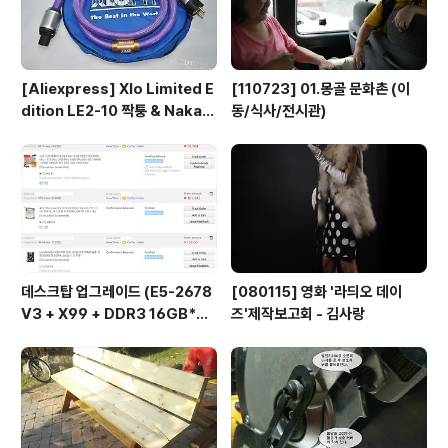
[Aliexpress] Xlo Limited E
[110723] 01.몽골 문화촌 (이
dition LE2-10 짝퉁 & Nakam
동/식사/전시관)
ichi RCA connector
데스크탑 업그레이드 (E5-2678
[080115] 영화 '라듸오 데이
V3 + X99 + DDR3 16GB*
즈'제작보고회 - 김사랑
2...)