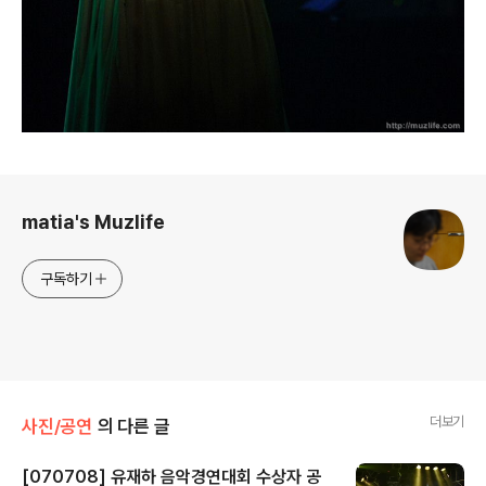
로그 정보
matia's Muzlife
구독하기
더보기
사진/공연
의 다른 글
[070708] 유재하 음악경연대회 수상자 공