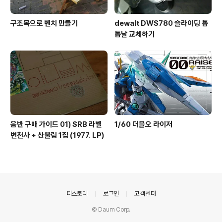
구조목으로 벤치 만들기
dewalt DWS780 슬라이딩 톱
톱날 교체하기
음반 구매 가이드 01) SRB 라벨
1/60 더블오 라이저
변천사 + 산울림 1집 (1977. LP)
의안내
티스토리
로그인
고객센터
© Daum Corp.