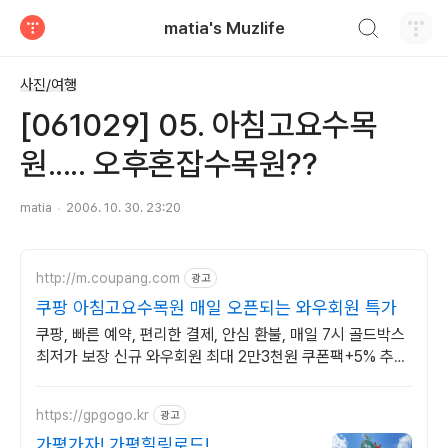
검색하기
matia's Muzlife
티스토리
사진/여행
[061029] 05. 아침고요수목
원..... 오후혼잡수목원??
matia
2006. 10. 30. 23:20
http://m.coupang.com
광고
쿠팡 아침고요수목원 매일 오픈되는 와우회원 특가
쿠팡, 빠른 예약, 편리한 결제, 안심 환불, 매일 7시 골드박스
최저가 보장 신규 와우회원 최대 2만3천원 쿠폰팩+5% 추가
적립 혜택! 여행도 이제 쿠팡에서!
https://gpgogo.kr
광고
가평가자! 가평힐링로드!