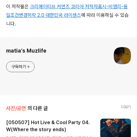
이 저작물은
크리에이티브 커먼즈 코리아 저작자표시-비영리-동
일조건변경허락 2.0 대한민국 라이센스
에 따라
이용하실 수 있습
니다.
로그 정보
matia's Muzlife
구독하기
더보기
사진/공연
의 다른 글
[050507] Hot Live & Cool Party 04.
W(Where the story ends)
글 내용