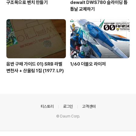
구조목으로 벤치 만들기
dewalt DWS780 슬라이딩 톱
톱날 교체하기
음반 구매 가이드 01) SRB 라벨
1/60 더블오 라이저
변천사 + 산울림 1집 (1977. LP)
의안내
티스토리
로그인
고객센터
© Daum Corp.