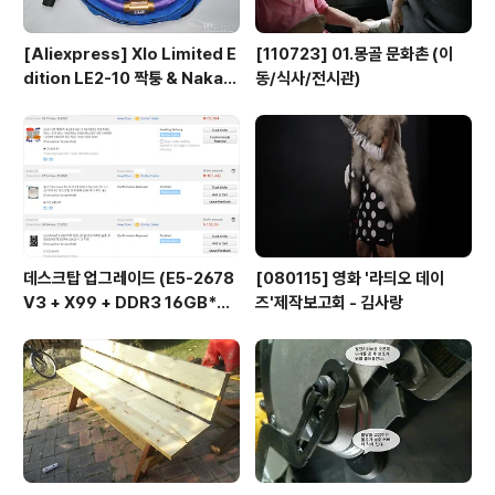
[Aliexpress] Xlo Limited E
[110723] 01.몽골 문화촌 (이
dition LE2-10 짝퉁 & Nakam
동/식사/전시관)
ichi RCA connector
데스크탑 업그레이드 (E5-2678
[080115] 영화 '라듸오 데이
V3 + X99 + DDR3 16GB*
즈'제작보고회 - 김사랑
2...)