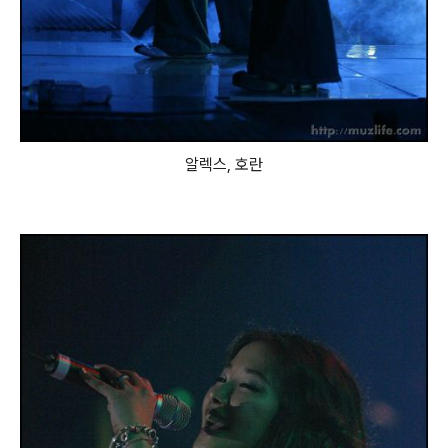
알렉스, 호란