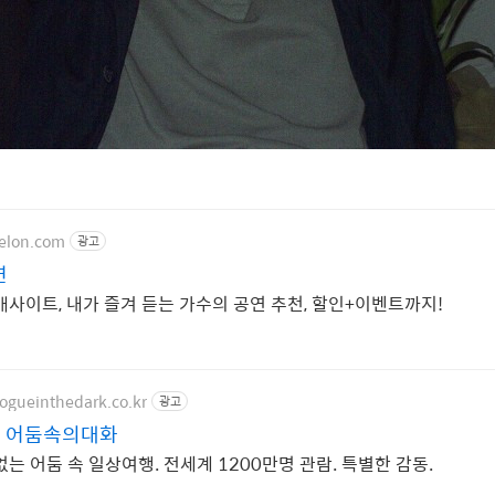
melon.com
광고
연
매사이트, 내가 즐겨 듣는 가수의 공연 추천, 할인+이벤트까지!
ogueinthedark.co.kr
광고
연 어둠속의대화
없는 어둠 속 일상여행. 전세계 1200만명 관람. 특별한 감동.