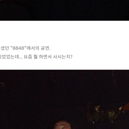
셨던 "8848"에서의 공연.
었었는데... 요즘 뭘 하면서 사시는지?