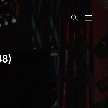
메
뉴
8)