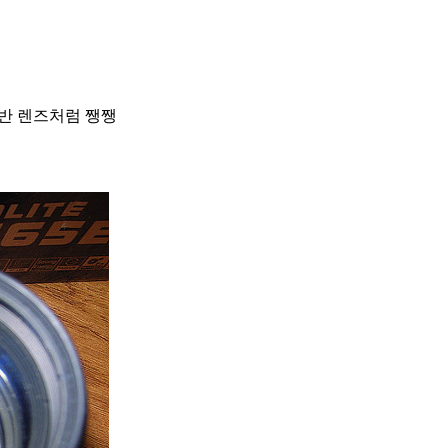
일반 렌즈처럼 쨍쨍