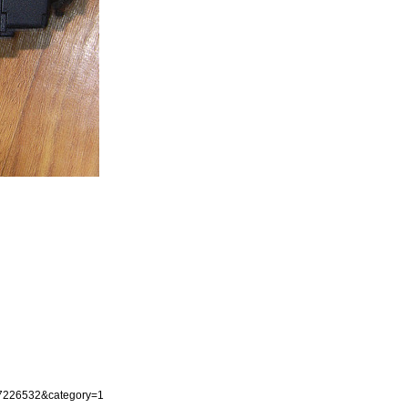
7226532&category=1