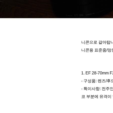
니콘으로 갈아탑니
니콘용 표준줌/망
1. EF 28-70mm 
- 구성품: 렌즈/후
- 특이사항: 전주
코 부분에 유격이 