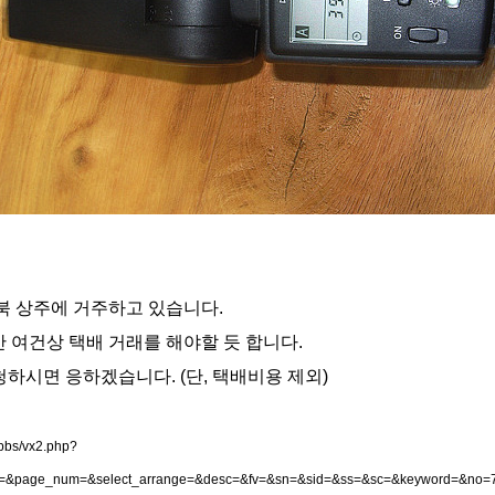
북 상주에 거주하고 있습니다.
 여건상 택배 거래를 해야할 듯 합니다.
청하시면 응하겠습니다. (단, 택배비용 제외)
/bbs/vx2.php?
=&page_num=&select_arrange=&desc=&fv=&sn=&sid=&ss=&sc=&keyword=&no=