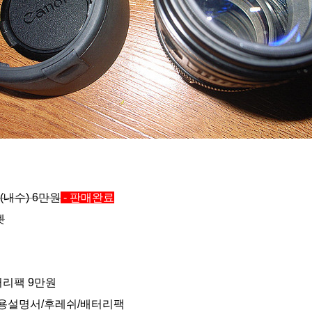
8 (내수) 6만원
- 판매완료
셋
배터리팩 9만원
/사용설명서/후레쉬/배터리팩