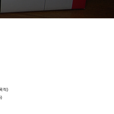
목적)
)