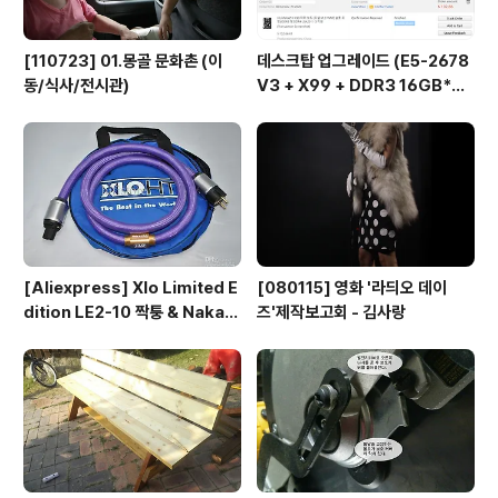
[110723] 01.몽골 문화촌 (이
데스크탑 업그레이드 (E5-2678
동/식사/전시관)
V3 + X99 + DDR3 16GB*
2...)
[Aliexpress] Xlo Limited E
[080115] 영화 '라듸오 데이
dition LE2-10 짝퉁 & Nakam
즈'제작보고회 - 김사랑
ichi RCA connector