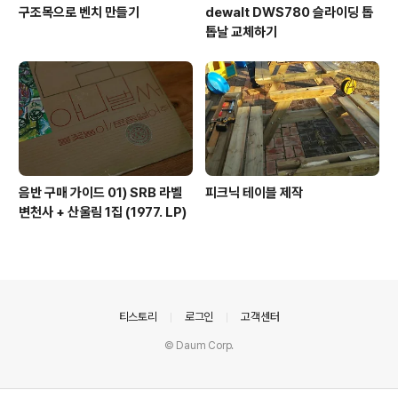
구조목으로 벤치 만들기
dewalt DWS780 슬라이딩 톱
톱날 교체하기
음반 구매 가이드 01) SRB 라벨
피크닉 테이블 제작
변천사 + 산울림 1집 (1977. LP)
의안내
티스토리
로그인
고객센터
© Daum Corp.