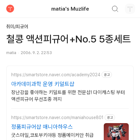
검색하기
matia's Muzlife
티스토리
취미/피규어
철콩 액션피규어+No.5 5종세트
matia
2006. 9. 2. 22:53
https://smartstore.naver.com/academy2024
광고
아카데미과학 운영 키덜트샵
장난감을 좋아하는 키덜트를 위한 전문샵! 다이캐스팅 부터
액션피규어 무선조종 까지
https://smartstore.naver.com/maniahouse801
광고
정품피규어샵 매니아하우스
굿스마일,코토부키야등 정품메이커만 취급