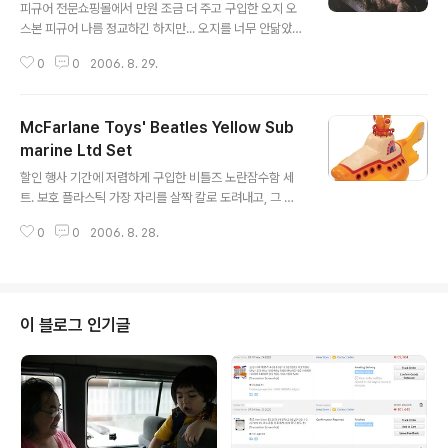
피규어 전문쇼핑몰에서 만원 조금 더 주고 구입한 오지 오
스본 피규어 나름 정교하긴 하지만... 오지를 너무 안닮았다
는게 옥의 티. --; 이것도 DVD 장식장에 딱 맞게 들어가는
0
0
2006. 8. 29.
크기다.
McFarlane Toys' Beatles Yellow Sub
marine Ltd Set
글 내용
할인 행사 기간에 저렴하게 구입한 비틀즈 노란잠수함 세
트. 보호 플라스틱 가장 자리를 살짝 칼로 도려내고, 그 안
으로 손을 집어 넣어 고정되어 있는 끈들을 풀고 조심스럽
0
0
2006. 8. 28.
게 꺼내면 된다. made in china... 하지만 가격에 비해 완
성도는 그리 나쁘지 않다. DVD 장식장 한 구석을 차지하고
있는 귀여운 녀석들. 칸마다 2세트씩 적당히 들어간다.
이 블로그 인기글