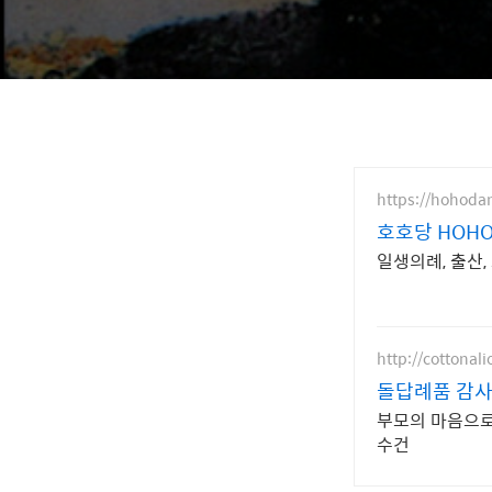
https://hohodan
호호당 HOHO
일생의례, 출산,
http://cottonal
돌답례품 감사
부모의 마음으로
수건