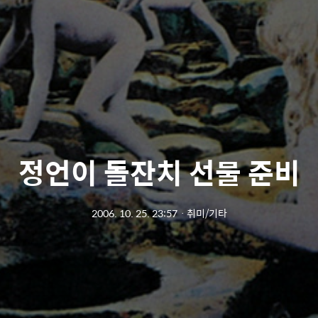
정언이 돌잔치 선물 준비
2006. 10. 25. 23:57
ㆍ
취미/기타