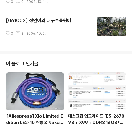
0
0
2006. 10. 14.
[061002] 정언이와 대구수목원에
글 내용
0
2
2006. 10. 2.
이 블로그 인기글
[Aliexpress] Xlo Limited E
데스크탑 업그레이드 (E5-2678
dition LE2-10 짝퉁 & Nakam
V3 + X99 + DDR3 16GB*
ichi RCA connector
2...)