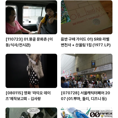
[110723] 01.몽골 문화촌 (이
음반 구매 가이드 01) SRB 라벨
동/식사/전시관)
변천사 + 산울림 1집 (1977. LP)
[080115] 영화 '라듸오 데이
[070728] 서울캐릭터페어 20
즈'제작보고회 - 김사랑
07 (01.뿌까, 둘리, 디즈니 등)