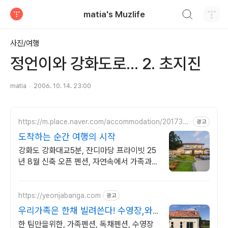
검색하기
matia's Muzlife
티스토리
사진/여행
정언이와 강화도로... 2. 초지진
matia
2006. 10. 14. 23:00
https://m.place.naver.com/accommodation/201733
광고
0560
도착하는 순간 여행의 시작
강화도 강화대교5분, 잔디마당 프라이빗 25
년 8월 신축 오픈 펜션, 자연속에서 가족과
함께 즐거운 여행
https://yeonjabanga.com
광고
우리가족은 한채 빌려쓴다! 수영장,와
이파이,노래방 완비
한 팀만을위한, 가족펜션, 독채펜션, 수영장