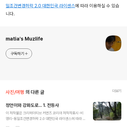
일조건변경허락 2.0 대한민국 라이센스
에 따라 이용하실 수 있습
니다.
로그 정보
matia's Muzlife
구독하기
더보기
사진/여행
의 다른 글
정언이와 강화도로... 1. 전등사
글 내용
이 저작물은 크리에이티브 커먼즈 코리아 저작자표시-비
영리-동일조건변경허락 2.0 대한민국 라이센스에 따라 이
용하실 수 있습니다.