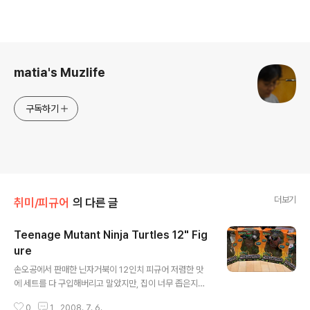
로그 정보
matia's Muzlife
구독하기
더보기
취미/피규어
의 다른 글
Teenage Mutant Ninja Turtles 12" Fig
ure
글 내용
손오공에서 판매한 닌자거북이 12인치 피규어 저렴한 맛
에 세트를 다 구입해버리고 말았지만, 집이 너무 좁은지라
마땅히 둘 곳이 없다.
0
1
2008. 7. 6.