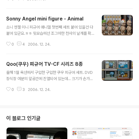
Sonny Angel mini figure - Animal
글 내용
소니 엔젤 미니 피규어 애니멀 첫번째 세트 붙어 있을건 다
붙어 있군요.ㅎㅎ 뒷모습에선 조그마한 천사의 날개를 확
인하실 수 있습니다. 중국제 답지않게 꽤 섬세한 디테일을
0
4
2006. 12. 24.
보여주지만 크기에 비해 가격이 좀 부담이 되네요. (개당 5,
500원) 2번째 애니멀 세트와 함께 T-Shirt 시리즈 등이
나와 있던데... 애니멀 2번째 세트 정도만 구입을 하고 소니
Qoo(쿠우) 피규어 TV-CF 시리즈 8종
엔젤 시리즈는 마감을 해야겠습니다.
글 내용
올해 1월 옥션에서 구입한 구입한 쿠우 피규어 세트. DVD
장식장 여분의 앞공간에 진열되어 있는데... 크기가 손가락
두마디 정도라 꽤 앙증맞다.
0
3
2006. 12. 24.
이 블로그 인기글