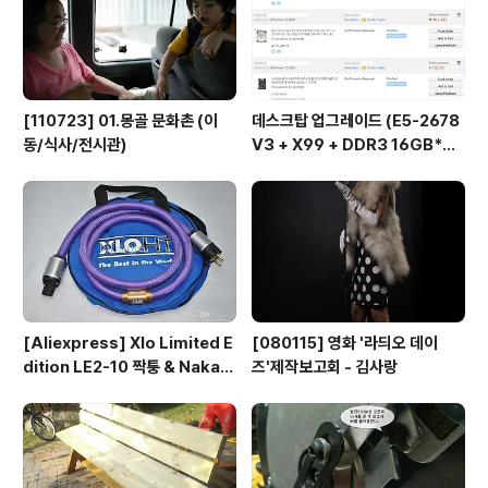
[110723] 01.몽골 문화촌 (이
데스크탑 업그레이드 (E5-2678
동/식사/전시관)
V3 + X99 + DDR3 16GB*
2...)
[Aliexpress] Xlo Limited E
[080115] 영화 '라듸오 데이
dition LE2-10 짝퉁 & Nakam
즈'제작보고회 - 김사랑
ichi RCA connector