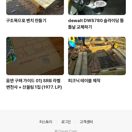
구조목으로 벤치 만들기
dewalt DWS780 슬라이딩 톱
톱날 교체하기
음반 구매 가이드 01) SRB 라벨
피크닉 테이블 제작
변천사 + 산울림 1집 (1977. LP)
의안내
티스토리
로그인
고객센터
© Daum Corp.