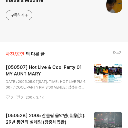
matia's Muzlife
구독하기
더보기
사진/공연
의 다른 글
[050507] Hot Live & Cool Party 01.
MY AUNT MARY
글 내용
DATE : 2005.05.07(SAT). TIME : HOT LIVE PM 4:
00~ / COOL PARTY PM 8:00 VENUE : 삼성동 섬유
센터 이벤트 홀/ TICKET : 44,000원 / ONE DAY 66,0
0
0
2007. 3. 17.
00원. 주최 : 플럭서스(www.fluxusmusic.com) 주관 :
H ENTERTAINMENT/ 인터플레이 후원 : 52street, 오
이뮤직 , 다음 커뮤니케이션, 서울음반 01. MY AUNT M
[050528] 2005 산울림 음악연(音樂演):
ARY 이 저작물은 크리에이티브 커먼즈 코리아 저작자표
시-비영리-동일조건변경허락 2.0 대한민국 라이센스에
29년 동안의 설레임 (장충체육관)
글 내용
따라 이용하실 수 있습니다.