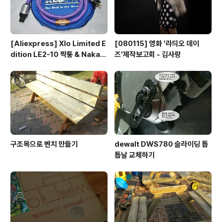
[Aliexpress] Xlo Limited E
[080115] 영화 '라듸오 데이
dition LE2-10 짝퉁 & Nakam
즈'제작보고회 - 김사랑
ichi RCA connector
구조목으로 벤치 만들기
dewalt DWS780 슬라이딩 톱
톱날 교체하기