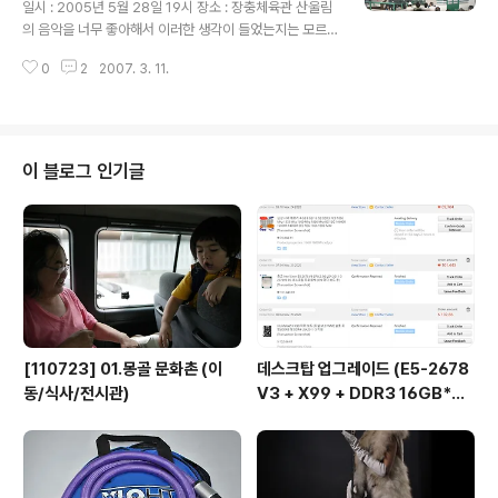
일시 : 2005년 5월 28일 19시 장소 : 장충체육관 산울림
의 음악을 너무 좋아해서 이러한 생각이 들었는지는 모르
겠지만, 긴 세월의 음악을 음미한다는 것, 3명의 멤버가 다
0
2
2007. 3. 11.
시 모였다는 것 이상의 감흥은 없었던 공연이라고 할까요?
꾸준히 음악 활동을 해오신 분들과 비할바는 아니지만, 엉
성한 연주, 엉성한 보컬 등 교내 밴드 수준도 안되 보이는
안타까운 상황이 계속 눈에 밟히더군요 산울림에 대한 아
무런 정보 없이 다가간 사람들에게는 미사리 등지에서 고
이 블로그 인기글
정 출연하며 추억을 자극하는 그러한 부류의 음악인들과
크게 다르지 않게 느껴졌을 수도 있습니다. 그나마 중반부
이후 김창훈 님의 곡들을 본인이 직접 부르신 이후에 공연
장의 공기가 확연히 달라지긴 했지만, 그 이상도 이하도 아
닌 공연이 되어버렸습니다. 공연이..
[110723] 01.몽골 문화촌 (이
데스크탑 업그레이드 (E5-2678
동/식사/전시관)
V3 + X99 + DDR3 16GB*
2...)